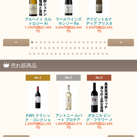
アルヘイト カル
ラールワインズ
デイビット＆ナ
デイビット
トロジー Al
サンソー Ra
ディア アリスタ
ディア エル
7,190円(税込7,909
4,600円(税込5,060
5,300円(税込5,830
5,300円(税込5
円)
円)
円)
円)
<
>
売れ筋商品
No.1
No.2
No.3
No.4
KWV クラシッ
アントニー ルパ
ボタニカ ビッ
ブーケンハ
ク・コレクショ
ート プロテア
グ・フラワー メ
クルーフ ポ
1,200円(税込1,320
1,890円(税込2,079
3,350円(税込3,685
1,560円(税込1
円)
円)
円)
円)