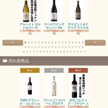
アルヘイト カル
ラールワインズ
デイビット＆ナ
デイビット
トロジー Al
サンソー Ra
ディア アリスタ
ディア エル
7,190円(税込7,909
4,600円(税込5,060
5,300円(税込5,830
5,300円(税込5
円)
円)
円)
円)
<
>
売れ筋商品
No.1
No.2
No.3
No.4
KWV クラシッ
アントニー ルパ
ボタニカ ビッ
ブーケンハ
ク・コレクショ
ート プロテア
グ・フラワー メ
クルーフ ポ
1,200円(税込1,320
1,890円(税込2,079
3,350円(税込3,685
1,560円(税込1