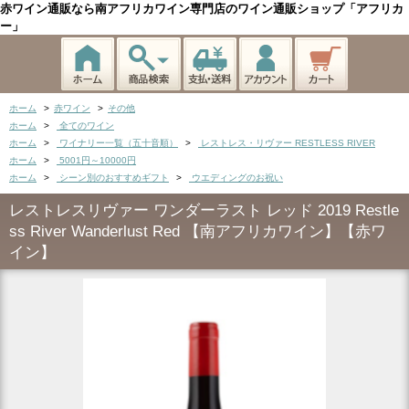
赤ワイン通販なら南アフリカワイン専門店のワイン通販ショップ「アフリカ
ー」
ホーム
>
赤ワイン
>
その他
ホーム
>
全てのワイン
ホーム
>
ワイナリー一覧（五十音順）
>
レストレス・リヴァー RESTLESS RIVER
ホーム
>
5001円～10000円
ホーム
>
シーン別のおすすめギフト
>
ウエディングのお祝い
レストレスリヴァー ワンダーラスト レッド 2019 Restle
ss River Wanderlust Red 【南アフリカワイン】【赤ワ
イン】