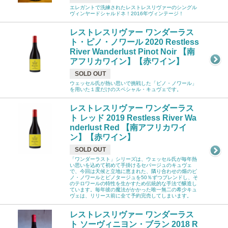
エレガントで洗練されたレストレスリヴァーのシングル
ヴィンヤードシャルドネ！2016年ヴィンテージ！
レストレスリヴァー ワンダーラス
ト・ピノ・ノワール 2020 Restless
River Wanderlust Pinot Noir 【南
アフリカワイン】【赤ワイン】
SOLD OUT
ウェッセル氏が熱い思いで挑戦した「ピノ・ノワール」
を用いた１度だけのスペシャル・キュヴェです。
レストレスリヴァー ワンダーラス
ト レッド 2019 Restless River Wa
nderlust Red 【南アフリカワイ
ン】【赤ワイン】
SOLD OUT
「ワンダーラスト」シリーズは、ウェッセル氏が毎年熱
い思いを込めて初めて手掛けるセパージュのキュヴェ
で、今回は天候と立地に恵まれた、隣り合わせの畑のピ
ノ・ノワールとピノタージュを50％ずつブレンドし、そ
のテロワールの特性を生かすため伝統的な手法で醸造し
ています。毎年彼の魔法がかかった唯一無二の希少キュ
ヴェは、リリース前に全て予約完売してしまいます。
レストレスリヴァー ワンダーラス
ト ソーヴィニヨン・ブラン 2018 R