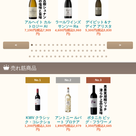
アルヘイト カル
ラールワインズ
デイビット＆ナ
デイビット
トロジー Al
サンソー Ra
ディア アリスタ
ディア エル
7,190円(税込7,909
4,600円(税込5,060
5,300円(税込5,830
5,300円(税込5
円)
円)
円)
円)
<
>
売れ筋商品
No.1
No.2
No.3
No.4
KWV クラシッ
アントニー ルパ
ボタニカ ビッ
ブーケンハ
ク・コレクショ
ート プロテア
グ・フラワー メ
クルーフ ポ
1,200円(税込1,320
1,890円(税込2,079
3,350円(税込3,685
1,560円(税込1
円)
円)
円)
円)