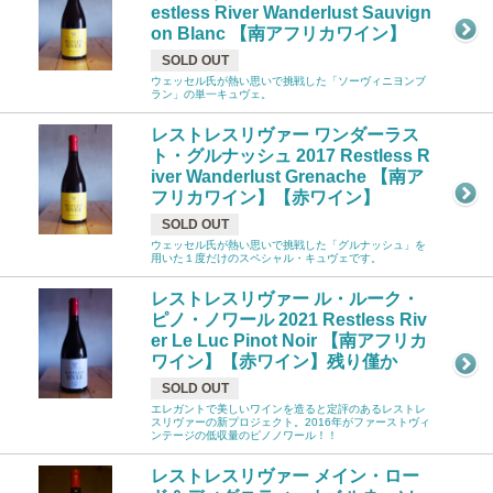
estless River Wanderlust Sauvign
on Blanc 【南アフリカワイン】
SOLD OUT
ウェッセル氏が熱い思いで挑戦した「ソーヴィニヨンブ
ラン」の単一キュヴェ。
レストレスリヴァー ワンダーラス
ト・グルナッシュ 2017 Restless R
iver Wanderlust Grenache 【南ア
フリカワイン】【赤ワイン】
SOLD OUT
ウェッセル氏が熱い思いで挑戦した「グルナッシュ」を
用いた１度だけのスペシャル・キュヴェです。
レストレスリヴァー ル・ルーク・
ピノ・ノワール 2021 Restless Riv
er Le Luc Pinot Noir 【南アフリカ
ワイン】【赤ワイン】残り僅か
SOLD OUT
エレガントで美しいワインを造ると定評のあるレストレ
スリヴァーの新プロジェクト。2016年がファーストヴィ
ンテージの低収量のピノノワール！！
レストレスリヴァー メイン・ロー