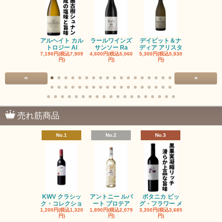
アルヘイト カル
ラールワインズ
デイビット＆ナ
デイビット
トロジー Al
サンソー Ra
ディア アリスタ
ディア エル
7,190円(税込7,909
4,600円(税込5,060
5,300円(税込5,830
5,300円(税込5
円)
円)
円)
円)
<
>
売れ筋商品
No.1
No.2
No.3
No.4
KWV クラシッ
アントニー ルパ
ボタニカ ビッ
ブーケンハ
ク・コレクショ
ート プロテア
グ・フラワー メ
クルーフ ポ
1,200円(税込1,320
1,890円(税込2,079
3,350円(税込3,685
1,560円(税込1
円)
円)
円)
円)