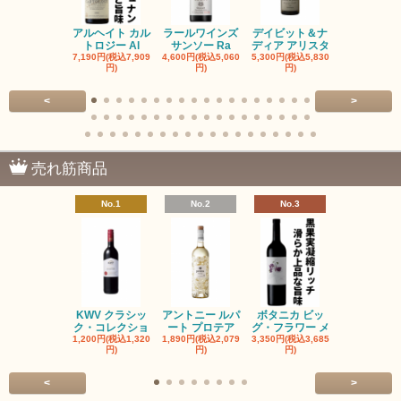
アルヘイト カル
ラールワインズ
デイビット＆ナ
デイビット
トロジー Al
サンソー Ra
ディア アリスタ
ディア エル
7,190円(税込7,909
4,600円(税込5,060
5,300円(税込5,830
5,300円(税込5
円)
円)
円)
円)
<
>
売れ筋商品
No.1
No.2
No.3
No.4
KWV クラシッ
アントニー ルパ
ボタニカ ビッ
ブーケンハ
ク・コレクショ
ート プロテア
グ・フラワー メ
クルーフ ポ
1,200円(税込1,320
1,890円(税込2,079
3,350円(税込3,685
1,560円(税込1
円)
円)
円)
円)
<
>