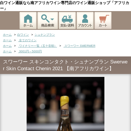
白ワイン通販なら南アフリカワイン専門店のワイン通販ショップ「アフリカ
ー」
ホーム
>
白ワイン
>
シュナンブラン
ホーム
>
全てのワイン
ホーム
>
ワイナリー一覧（五十音順）
>
スワーワー SWERWER
ホーム
>
3001円～5000円
スワーワー スキンコンタクト・シュナンブラン Swerwe
r Skin Contact Chenin 2021 【南アフリカワイン】