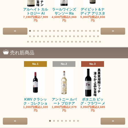
アルヘイト カル
ラールワインズ
デイビット＆ナ
デイビット
トロジー Al
サンソー Ra
ディア アリスタ
ディア エル
7,190円(税込7,909
4,600円(税込5,060
5,300円(税込5,830
5,300円(税込5
円)
円)
円)
円)
<
>
売れ筋商品
No.1
No.2
No.3
No.4
KWV クラシッ
アントニー ルパ
ボタニカ ビッ
ブーケンハ
ク・コレクショ
ート プロテア
グ・フラワー メ
クルーフ ポ
1,200円(税込1,320
1,890円(税込2,079
3,350円(税込3,685
1,560円(税込1
円)
円)
円)
円)
<
>