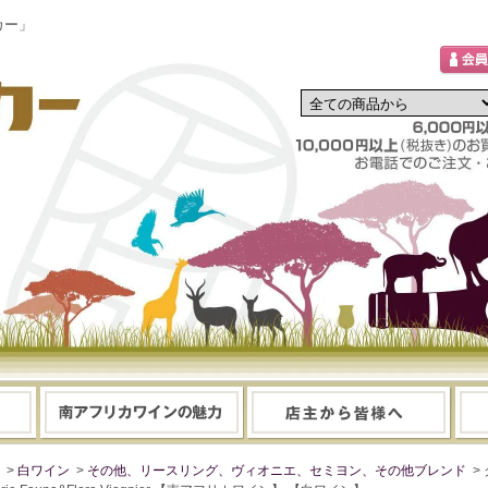
カー」
>
白ワイン
>
その他、リースリング、ヴィオニエ、セミヨン、その他ブレンド
>