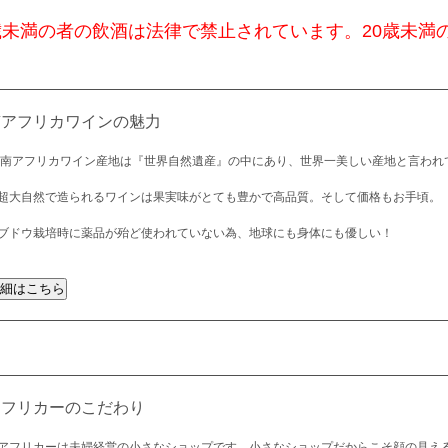
歳未満の者の飲酒は法律で禁止されています。20歳未満
南アフリカワインの魅力
 南アフリカワイン産地は『世界自然遺産』の中にあり、世界一美しい産地と言われ
超大自然で造られるワインは果実味がとても豊かで高品質。そして価格もお手頃。
ブドウ栽培時に薬品が殆ど使われていない為、地球にも身体にも優しい！
アフリカーのこだわり
アフリカーは夫婦経営の小さなショップです。小さなショップだからこそ顔の見え