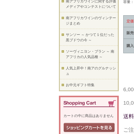
南アフリカワインに関する評価
容量：7
メディアやコンテストについて
南アフリカワインのヴィンテー
定価
ジまとめ
販売
サンソー ～ かつて１位だった
黒ブドウの今 ～
購入
ソーヴィニヨン・ブラン ～ 南
アフリカの人気品種 ～
人気上昇中！南アのグルナッシ
ュ
お中元ギフト特集
6,
10
送料
カートの中に商品はありません
ご注