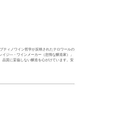
。ブティノワイン哲学が反映されたテロワールの
レイジ―・ワインメーカー（怠惰な醸造家）」
、品質に妥協しない醸造を心がけています。安