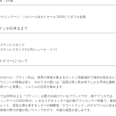
賞・評価
5年ヴィンテージ：ジルベール&ガイヤール 2025にてダブル金賞
インが出来るまで
ステンレスタンク
ステンレスタンク2カ月(シュール・リー)
イナリーについて
のポール・ブティノ氏は、世界の美食が集まるロンドン高級地区で成功を収めるレ
ワインへの情熱は深く、やがてその思いは「品質が高く飲み頃でしかも手頃な価格
造りへと発展し、ソムリエの注目を集めます。
では20年以上も『ブティノ』は愛され続けているブランドです。南アフリカでは、『
ィンテージの2013年が、いきなりデキャンター誌の南アフリカシラー特集で、最
レート、頁岩土壌を有するシラーの銘醸地「スワートランド」のテロワールに目を
係者の間で評価が高いワインですので、今後の成長が楽しみです。