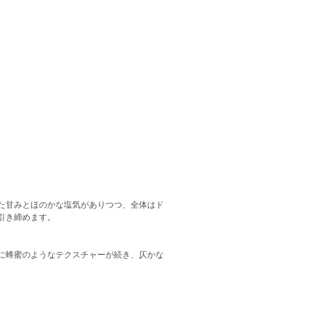
た甘みとほのかな塩気がありつつ、全体はド
引き締めます。
に蜂蜜のようなテクスチャーが続き、仄かな