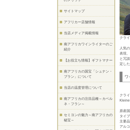
のメリット
サイトマップ
アフリカー店舗情報
当店メディア掲載情報
クライ
南アフリカワインライターのご
人気の
紹介
表現、
と冗談
【お役立ち情報】ギフトマナー
定した
南アフリカの国宝「シュナン・
ワ
ブラン」について
当店の温度管理について
クライ
南アフリカの注目品種～カベル
Kleine
ネ・フラン～
原産国
セミヨンの魅力～南アフリカの
タイプ
秘宝～
主要品
アルコ