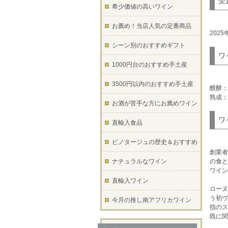
受
希少価値の高いワイン
お薦め！当店人気の定番商品
202
シーン別のおすすめギフト
ワ
1000円台のおすすめ手土産
3500円以内のおすすめ手土産
醗酵：
熟成：
お酒が苦手な方にお薦めワイン
ワ
直輸入食品
ピノタージュの歴史＆おすすめ
創業者
ナチュラルなワイン
の食と
ワイン
直輸入ワイン
ローヌ
う初ヴ
今月の推し南アフリカワイン
指のス
既に関