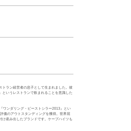
ストラン経営者の息子として生まれました。彼
」というレストランで飲まれることを意識した
ワンダリング・ビーストシラー2013』とい
高評価のアウトスタンディングを獲得。世界屈
付け産み出したブランドです。ケープハイツも