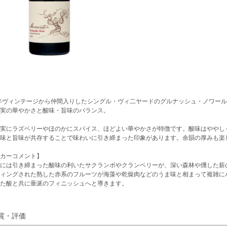
2年ヴィンテージから仲間入りしたシングル・ヴィ二ヤードのグルナッシュ・ノワー
実の華やかさと酸味・旨味のバランス。
実にラズベリーやほのかにスパイス、ほどよい華やかさが特徴です。酸味はややし
味と旨味が共存することで味わいに引き締まった印象があります。余韻の厚みも楽
カーコメント】
には引き締まった酸味の利いたサクランボやクランベリーが、深い森林や燻した薪
ィングされた熟した赤系のフルーツが海藻や乾燥肉などのうま味と相まって複雑に
た酸と共に垂涎のフィニッシュへと導きます。
賞・評価