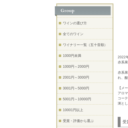
ワインの選び方
全てのワイン
ワイナリー一覧（五十音順）
1000円未満
202
赤系果
1000円～2000円
赤系果
2001円～3000円
れ、酸
【メー
3001円～5000円
アロマ
コーテ
5001円～10000円
溂とし
10001円以上
受賞・評価から選ぶ
受