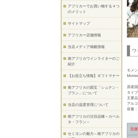
アフリカーでお買い物する４つ
のメリット
サイトマップ
アフリカー店舗情報
当店メディア掲載情報
ワ
南アフリカワインライターのご
紹介
モメン
【お役立ち情報】ギフトマナー
Momen
原産国
南アフリカの国宝「シュナン・
タイプ
ブラン」について
主要品
アルコ
当店の温度管理について
容量：7
南アフリカの注目品種～カベル
ネ・フラン～
定価
セミヨンの魅力～南アフリカの