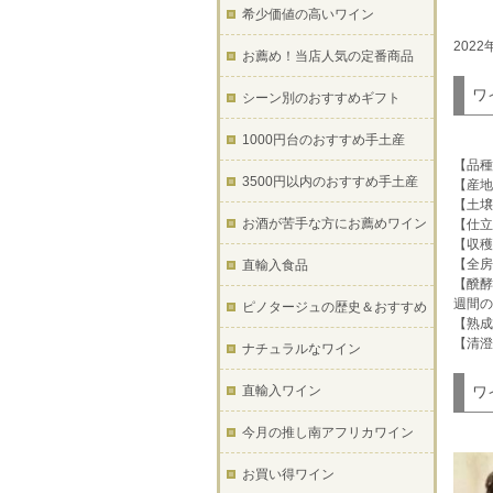
希少価値の高いワイン
202
お薦め！当店人気の定番商品
ワ
シーン別のおすすめギフト
1000円台のおすすめ手土産
【品種
3500円以内のおすすめ手土産
【産地
【土壌
お酒が苦手な方にお薦めワイン
【仕
【収
【全房
直輸入食品
【醗酵
週間の
ピノタージュの歴史＆おすすめ
【熟成
【清澄
ナチュラルなワイン
直輸入ワイン
ワ
今月の推し南アフリカワイン
お買い得ワイン