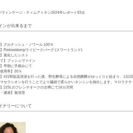
2年ヴィンテージ：ティムアトキン2024年レポート93点
インが出来るまで
】グルナッシュ・ノワール 100％
】Riebeekberg/ライビークバーグ (スワートランド)
】風化したシスト
立て】ブッシュヴァイン
穫】早朝に手摘みにて
使用率】30％
】4日間低温浸漬を行った後、野生酵母による自然醗酵がゆっくりと始まり、1日2
マセラシオンを行うことでより繊細で柔らかいタンニンを抽出します。マロラクティ
】225Lのフレンチオークの古樽にて16カ月間
・濾過】無清澄
イナリーについて