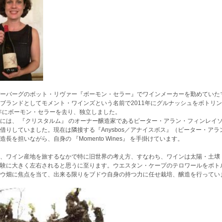
ーバーグのボット・リヴァー『ボーモン・セラー』でワインメーカーを勤めていた
ブランドとしてモメント・ワインズという名前で2011年にグルナッシュをボトリ
4年にボーモン・セラーを去り、独立しました。
には、 『クリスタルム』 のオーナー醸造家であるピーター・アラン・フィンレイ
借りしていました。現在は隣接する『Anysbos／アナイスボス』（ピーター・ア
造長を担いながら、自身の 『Momento Wines』 を手掛けています。
、ワイン産地を旅するなかで特に旧世界の考え方、すなわち、ワインは太陽・土壌
験に大きく左右されると思うに至ります。ウエスタン・ケープのテロワールをボト
ウ畑に焦点を当て、出来る限りをブドウ自身の持つ力に任せ栽培、醸造を行ってい