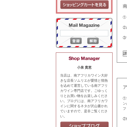
①
②
③
小泉 貴恵
当店は、南アフリカワイン大好
きな店長ソムリエが愛情と情熱
を込めて運営している南アフリ
カワイン専門店です。ごゆっく
りとお買い物をお楽しみくださ
①
い。ブログには、南アフリカワ
ン
インに関するネタが沢山書かれ
フ
ていますので、是非ご覧くださ
い。
②