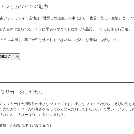
南アフリカワインの魅力
 南アフリカワイン産地は『世界自然遺産』の中にあり、世界一美しい産地と言われ
超大自然で造られるワインは果実味がとても豊かで高品質。そして価格もお手頃。
ブドウ栽培時に薬品が殆ど使われていない為、地球にも身体にも優しい！
アフリカーのこだわり
アフリカーは夫婦経営の小さなショップです。小さなショップだからこそ顔の見え
が大好きでアフリカの良さをもっと多くの人に知ってもらいたいと思い、アフリカ
リカ』と『リカー（酒）』をかけました。
徹底した品質管理（定温で保管）