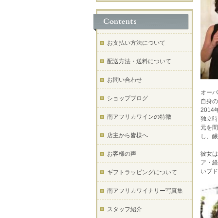
お支払い方法について
配送方法・送料について
お問い合わせ
オーバ
ショップブログ
自身の
201
南アフリカワインの特徴
独立時
元を間
店主から皆様へ
し、醸
お客様の声
彼女は
ア・経
いブド
ギフトラッピングについて
南アフリカワイナリー写真集
スタッフ紹介