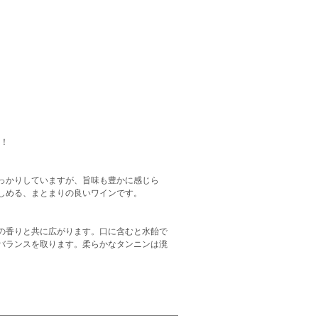
ル！
っかりしていますが、旨味も豊かに感じら
しめる、まとまりの良いワインです。
の香りと共に広がります。口に含むと水飴で
バランスを取ります。柔らかなタンニンは溌