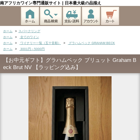
南アフリカワイン専門通販サイト | 日本最大級の品揃え
ホーム
>
スパークリング
ホーム
>
全てのワイン
ホーム
>
ワイナリー一覧（五十音順）
>
グラハムベック GRAHAM BECK
ホーム
>
3001円～5000円
【お中元ギフト】グラハムベック ブリュット Graham B
eck Brut NV 【ラッピング込み】