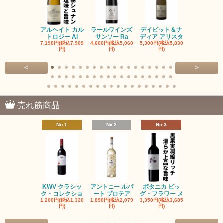
アルヘイト カル
ラールワインズ
デイビット＆ナ
デイビット
トロジー Al
サンソー Ra
ディア アリスタ
ディア エル
7,190円(税込7,909
4,600円(税込5,060
5,300円(税込5,830
5,300円(税込5
円)
円)
円)
円)
<
>
売れ筋商品
No.1
No.2
No.3
No.4
KWV クラシッ
アントニー ルパ
ボタニカ ビッ
ブーケンハ
ク・コレクショ
ート プロテア
グ・フラワー メ
クルーフ ポ
1,200円(税込1,320
1,890円(税込2,079
3,350円(税込3,685
1,560円(税込1
円)
円)
円)
円)