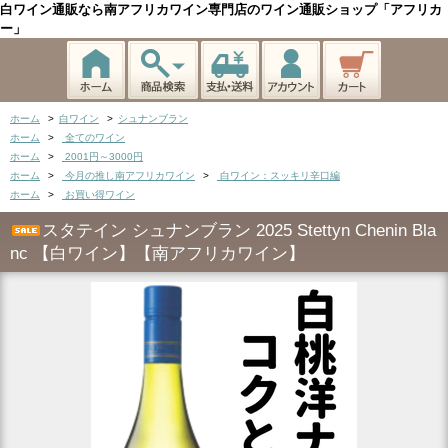
白ワイン通販なら南アフリカワイン専門店のワイン通販ショップ「アフリカ
ー」
ホーム
>
白ワイン
>
シュナンブラン
ホーム
>
全てのワイン
ホーム
>
2001円～3000円
ホーム
>
今月の推し南アフリカワイン
>
白ワイン：スッキリ辛口編
ホーム
>
お買い得ワイン
スタテイン シュナンブラン 2025 Stettyn Chenin Bla
nc 【白ワイン】【南アフリカワイン】