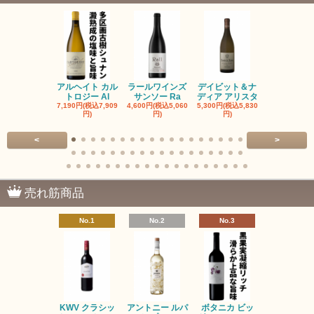
アルヘイト カル
ラールワインズ
デイビット＆ナ
デイビット
トロジー Al
サンソー Ra
ディア アリスタ
ディア エル
7,190円(税込7,909
4,600円(税込5,060
5,300円(税込5,830
5,300円(税込5
円)
円)
円)
円)
<
>
売れ筋商品
No.1
No.2
No.3
No.4
KWV クラシッ
アントニー ルパ
ボタニカ ビッ
ブーケンハ