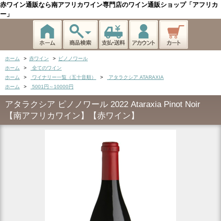
赤ワイン通販なら南アフリカワイン専門店のワイン通販ショップ「アフリカ
ー」
ホーム
>
赤ワイン
>
ピノノワール
ホーム
>
全てのワイン
ホーム
>
ワイナリー一覧（五十音順）
>
アタラクシア ATARAXIA
ホーム
>
5001円～10000円
アタラクシア ピノノワール 2022 Ataraxia Pinot Noir
【南アフリカワイン】【赤ワイン】