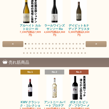
アルヘイト カル
ラールワインズ
デイビット＆ナ
デイビット
トロジー Al
サンソー Ra
ディア アリスタ
ディア エル
7,190円(税込7,909
4,600円(税込5,060
5,300円(税込5,830
5,300円(税込5
円)
円)
円)
円)
<
>
売れ筋商品
No.1
No.2
No.3
No.4
KWV クラシッ
アントニー ルパ
ボタニカ ビッ
ブーケンハ
ク・コレクショ
ート プロテア
グ・フラワー メ
クルーフ ポ
1,200円(税込1,320
1,890円(税込2,079
3,350円(税込3,685
1,560円(税込1