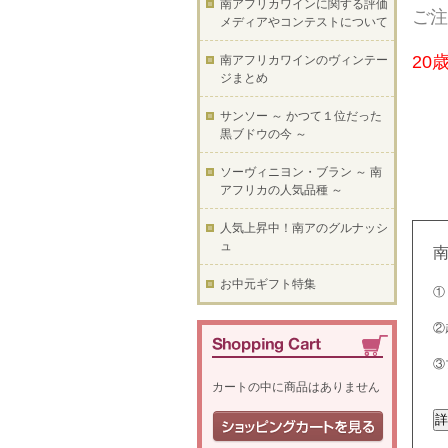
南アフリカワインに関する評価
ご注
メディアやコンテストについて
20
南アフリカワインのヴィンテー
ジまとめ
サンソー ～ かつて１位だった
黒ブドウの今 ～
ソーヴィニヨン・ブラン ～ 南
アフリカの人気品種 ～
人気上昇中！南アのグルナッシ
ュ
お中元ギフト特集
①
②
③
カートの中に商品はありません