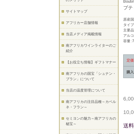
のメリット
Bouti
ブテ
サイトマップ
原産国
アフリカー店舗情報
タイプ
主要品
当店メディア掲載情報
アルコー
容量 :7
南アフリカワインライターのご
紹介
定価
【お役立ち情報】ギフトマナー
購入
南アフリカの国宝「シュナン・
ブラン」について
当店の温度管理について
6,
南アフリカの注目品種～カベル
ネ・フラン～
10
セミヨンの魅力～南アフリカの
秘宝～
送料