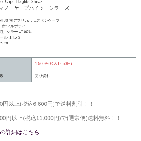
not Cape Heights Shiraz
ィノ ケープハイツ シラーズ
/地域:南アフリカ/ウェスタンケープ
 :赤/フルボディ
種 : シラーズ100%
ル :14.5％
50ml
1,500円(税込1,650円)
数
売り切れ
000円以上(税込6,600円)で送料割引！！
,000円以上(税込11,000円)で(通常便)送料無料！！
の詳細はこちら