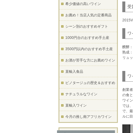
希少価値の高いワイン
受
お薦め！当店人気の定番商品
201
シーン別のおすすめギフト
ワ
1000円台のおすすめ手土産
醗酵：
3500円以内のおすすめ手土産
熟成：
リュッ
お酒が苦手な方にお薦めワイン
直輸入食品
ワ
ピノタージュの歴史＆おすすめ
創業者
ナチュラルなワイン
の食と
ワイン
直輸入ワイン
では、
で、最
ルに目
今月の推し南アフリカワイン