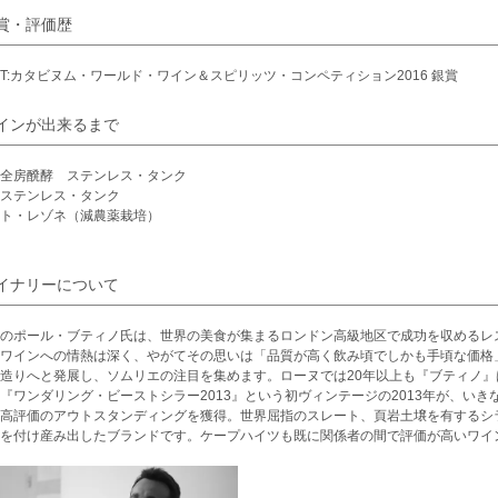
賞・評価歴
5VT:カタビヌム・ワールド・ワイン＆スピリッツ・コンペティション2016 銀賞
インが出来るまで
全房醗酵 ステンレス・タンク
ステンレス・タンク
ト・レゾネ（減農薬栽培）
イナリーについて
のポール・ブティノ氏は、世界の美食が集まるロンドン高級地区で成功を収めるレ
ワインへの情熱は深く、やがてその思いは「品質が高く飲み頃でしかも手頃な価格
造りへと発展し、ソムリエの注目を集めます。ローヌでは20年以上も『ブティノ
『ワンダリング・ビーストシラー2013』という初ヴィンテージの2013年が、い
高評価のアウトスタンディングを獲得。世界屈指のスレート、頁岩土壌を有するシ
を付け産み出したブランドです。ケープハイツも既に関係者の間で評価が高いワイ