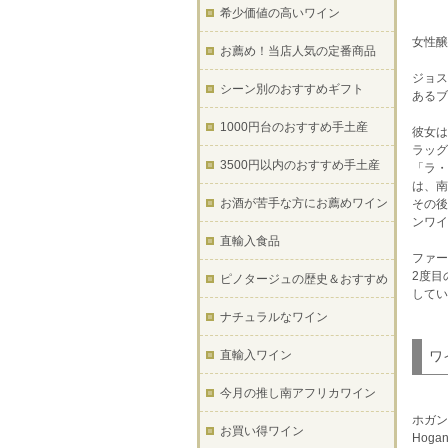
希少価値の高いワイン
女性醸
お薦め！当店人気の定番商品
ジョス
シーン別のおすすめギフト
あるブ
1000円台のおすすめ手土産
彼女は
ラッグ
3500円以内のおすすめ手土産
「ラ・
は、南
お酒が苦手な方にお薦めワイン
その後
ンワイ
直輸入食品
ファー
2度目
ピノタージュの歴史＆おすすめ
してい
ナチュラルなワイン
直輸入ワイン
ワ
今月の推し南アフリカワイン
ホガン
お買い得ワイン
Hogan