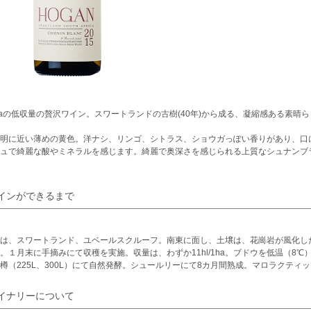
l/haの低収量の贅沢ワイン。スワートランドの古樹(40年)から成る、凝縮感ある素
明に近い薄めの黄色。洋ナシ、リンゴ、シトラス、ショウガっぽい香りがあり、口
ュで綺麗な酸やミネラルを感じます。綺麗で奥深さを感じられる上質なシュナンブ
インができるまで
は、スワートランド、ユベールスクルーフ。南東に面し、土壌は、花崗岩が風化し
。１月末に手摘みにて収穫を実施。収量は、わずか11hl/1ha。ブドウを低温（8
樽（225L、300L）にて自然発酵。シュールリーにて8カ月間熟成。マロラクティ
イナリーについて