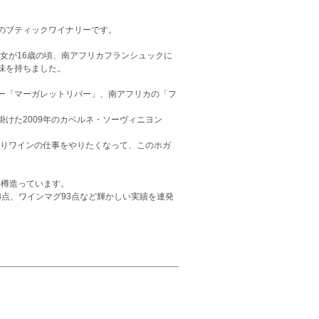
のブティックワイナリーです。
女が16歳の頃、南アフリカフランシュックに
味を持ちました。
ー「マーガレットリバー」、南アフリカの「フ
けた2009年のカベルネ・ソーヴィニヨン
はりワインの仕事をやりたくなって、このホガ
0樽造っています。
3点、ワインマグ93点など輝かしい実績を連発