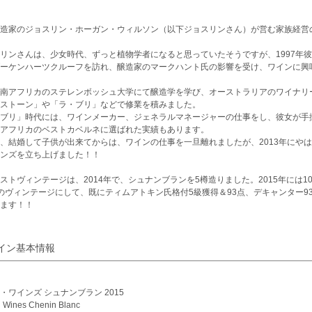
造家のジョスリン・ホーガン・ウィルソン（以下ジョスリンさん）が営む家族経営
リンさんは、少女時代、ずっと植物学者になると思っていたそうですが、1997年彼
ーケンハーツクルーフを訪れ、醸造家のマークハント氏の影響を受け、ワインに興
南アフリカのステレンボッシュ大学にて醸造学を学び、オーストラリアのワイナリ
ストーン」や「ラ・ブリ」などで修業を積みました。
ブリ」時代には、ワインメーカー、ジェネラルマネージャーの仕事をし、彼女が手掛
アフリカのベストカベルネに選ばれた実績もあります。
、結婚して子供が出来てからは、ワインの仕事を一旦離れましたが、2013年にや
ンズを立ち上げました！！
ストヴィンテージは、2014年で、シュナンブランを5樽造りました。2015年には1
のヴィンテージにして、既にティムアトキン氏格付5級獲得＆93点、デキャンター9
ます！！
イン基本情報
・ワインズ シュナンブラン 2015
 Wines Chenin Blanc