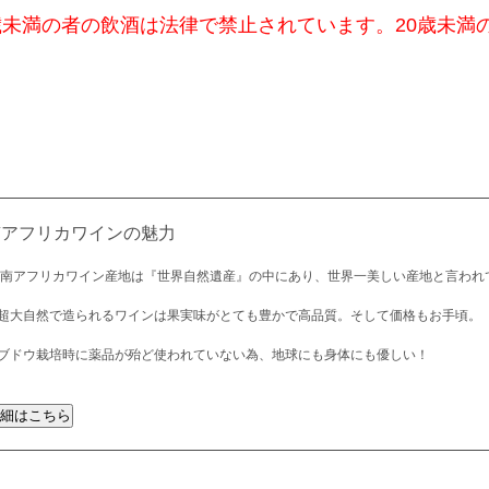
歳未満の者の飲酒は法律で禁止されています。20歳未満
南アフリカワインの魅力
 南アフリカワイン産地は『世界自然遺産』の中にあり、世界一美しい産地と言われ
超大自然で造られるワインは果実味がとても豊かで高品質。そして価格もお手頃。
ブドウ栽培時に薬品が殆ど使われていない為、地球にも身体にも優しい！