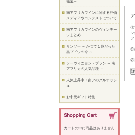
秘宝～
南アフリカワインに関する評価
メディアやコンテストについて
①
南アフリカワインのヴィンテー
ン
ジまとめ
フ
サンソー ～ かつて１位だった
②
黒ブドウの今 ～
③
ソーヴィニヨン・ブラン ～ 南
アフリカの人気品種 ～
人気上昇中！南アのグルナッシ
ュ
お中元ギフト特集
カートの中に商品はありません