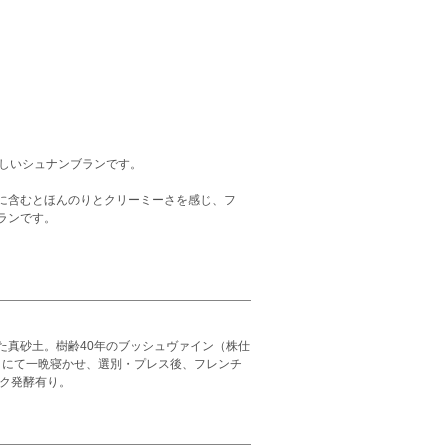
晴らしいシュナンブランです。
に含むとほんのりとクリーミーさを感じ、フ
ランです。
た真砂土。樹齢40年のブッシュヴァイン（株仕
℃）にて一晩寝かせ、選別・プレス後、フレンチ
ック発酵有り。