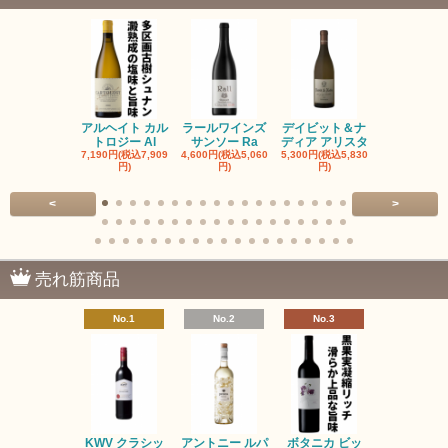
アルヘイト カル
ラールワインズ
デイビット＆ナ
デイビット
トロジー Al
サンソー Ra
ディア アリスタ
ディア エル
7,190円(税込7,909
4,600円(税込5,060
5,300円(税込5,830
5,300円(税込5
円)
円)
円)
円)
<
>
売れ筋商品
No.1
No.2
No.3
No.4
KWV クラシッ
アントニー ルパ
ボタニカ ビッ
ブーケンハ