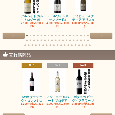
アルヘイト カル
ラールワインズ
デイビット＆ナ
デイビット
トロジー Al
サンソー Ra
ディア アリスタ
ディア エル
7,190円(税込7,909
4,600円(税込5,060
5,300円(税込5,830
5,300円(税込5
円)
円)
円)
円)
<
>
売れ筋商品
No.1
No.2
No.3
No.4
KWV クラシッ
アントニー ルパ
ボタニカ ビッ
ブーケンハ
ク・コレクショ
ート プロテア
グ・フラワー メ
クルーフ ポ
1,200円(税込1,320
1,890円(税込2,079
3,350円(税込3,685
1,560円(税込1
円)
円)
円)
円)