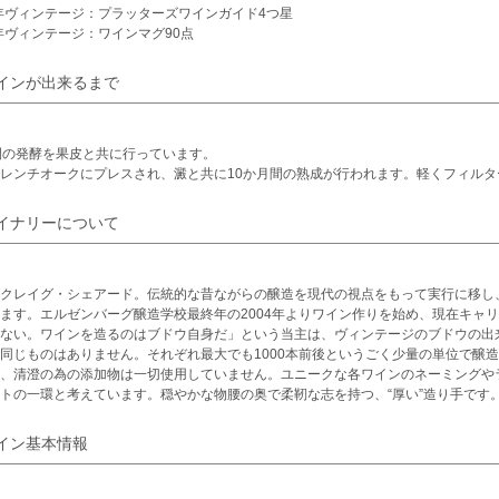
6年ヴィンテージ：プラッターズワインガイド4つ星
6年ヴィンテージ：ワインマグ90点
インが出来るまで
間の発酵を果皮と共に行っています。
レンチオークにプレスされ、澱と共に10か月間の熟成が行われます。軽くフィルタ
イナリーについて
クレイグ・シェアード。伝統的な昔ながらの醸造を現代の視点をもって実行に移し
ます。エルゼンバーグ醸造学校最終年の2004年よりワイン作りを始め、現在キャ
ない。ワインを造るのはブドウ自身だ」という当主は、ヴィンテージのブドウの出
同じものはありません。それぞれ最大でも1000本前後というごく少量の単位で醸
、清澄の為の添加物は一切使用していません。ユニークな各ワインのネーミングや
トの一環と考えています。穏やかな物腰の奥で柔靭な志を持つ、“厚い”造り手です
イン基本情報