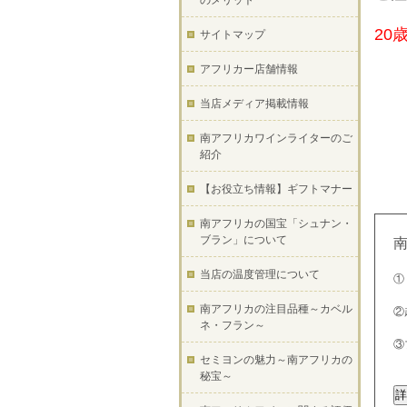
のメリット
20
サイトマップ
アフリカー店舗情報
当店メディア掲載情報
南アフリカワインライターのご
紹介
【お役立ち情報】ギフトマナー
南アフリカの国宝「シュナン・
ブラン」について
当店の温度管理について
①
南アフリカの注目品種～カベル
②
ネ・フラン～
③
セミヨンの魅力～南アフリカの
秘宝～