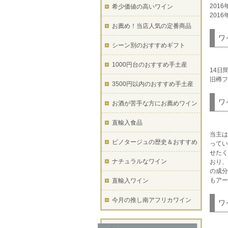
201
希少価値の高いワイン
201
お薦め！当店人気の定番商品
ワ
シーン別のおすすめギフト
1000円台のおすすめ手土産
14日
旧樽フ
3500円以内のおすすめ手土産
ワ
お酒が苦手な方にお薦めワイン
直輸入食品
当主は
ピノタージュの歴史＆おすすめ
ってい
せたく
ナチュラルなワイン
おり、
の成分
もアー
直輸入ワイン
今月の推し南アフリカワイン
ワ