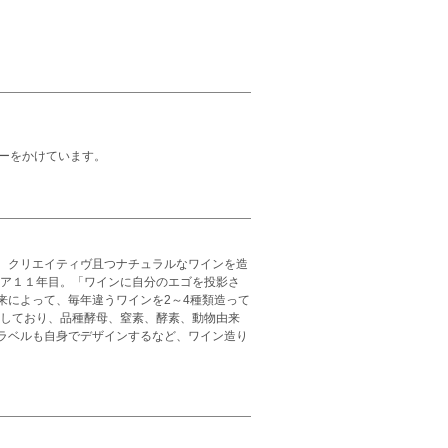
ーをかけています。
、クリエイティヴ且つナチュラルなワインを造
リア１１年目。「ワインに自分のエゴを投影さ
来によって、毎年違うワインを2～4種類造って
造しており、品種酵母、窒素、酵素、動物由来
ラベルも自身でデザインするなど、ワイン造り
。