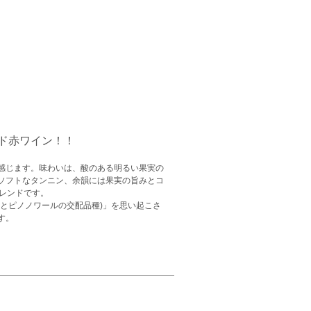
ド赤ワイン！！
感じます。味わいは、酸のある明るい果実の
ソフトなタンニン、余韻には果実の旨みとコ
ブレンドです。
とピノノワールの交配品種)」を思い起こさ
す。