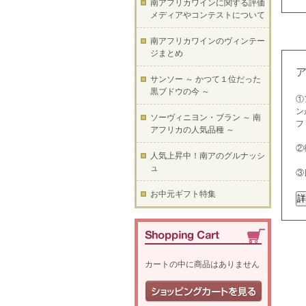
南アフリカワインに関する評価
メディアやコンテストについて
南アフリカワインのヴィンテー
ジまとめ
サンソー ～ かつて１位だった
黒ブドウの今 ～
①
ン
ソーヴィニヨン・ブラン ～ 南
フ
アフリカの人気品種 ～
②
人気上昇中！南アのグルナッシ
ュ
③
お中元ギフト特集
カートの中に商品はありません