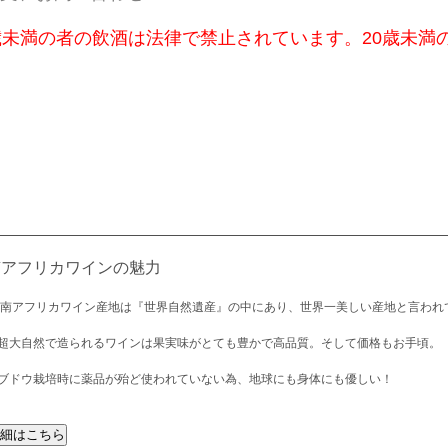
歳未満の者の飲酒は法律で禁止されています。20歳未満
南アフリカワインの魅力
 南アフリカワイン産地は『世界自然遺産』の中にあり、世界一美しい産地と言われ
超大自然で造られるワインは果実味がとても豊かで高品質。そして価格もお手頃。
ブドウ栽培時に薬品が殆ど使われていない為、地球にも身体にも優しい！