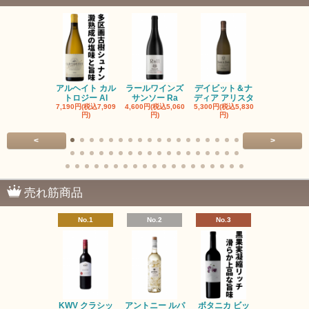
アルヘイト カル
ラールワインズ
デイビット＆ナ
デイビット
トロジー Al
サンソー Ra
ディア アリスタ
ディア エル
7,190円(税込7,909
4,600円(税込5,060
5,300円(税込5,830
5,300円(税込5
円)
円)
円)
円)
<
>
売れ筋商品
No.1
No.2
No.3
No.4
KWV クラシッ
アントニー ルパ
ボタニカ ビッ
ブーケンハ