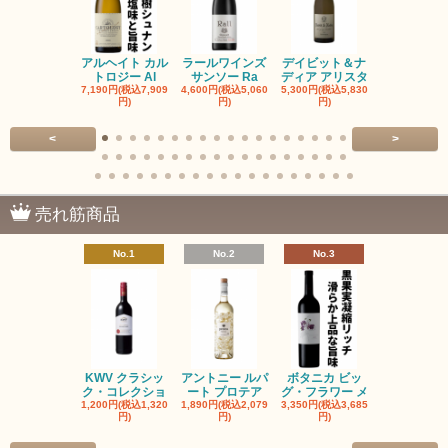
アルヘイト カル
ラールワインズ
デイビット＆ナ
デイビット
トロジー Al
サンソー Ra
ディア アリスタ
ディア エル
7,190円(税込7,909
4,600円(税込5,060
5,300円(税込5,830
5,300円(税込5
円)
円)
円)
円)
<
>
売れ筋商品
No.1
No.2
No.3
No.4
KWV クラシッ
アントニー ルパ
ボタニカ ビッ
ブーケンハ
ク・コレクショ
ート プロテア
グ・フラワー メ
クルーフ ポ
1,200円(税込1,320
1,890円(税込2,079
3,350円(税込3,685
1,560円(税込1
円)
円)
円)
円)