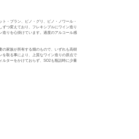
ット・ブラン、ピノ・グリ、ピノ・ノワール・
しずつ変えており、フレキシブルにワイン造り
ン造りを心掛けています。過度のアルコール感
妻の家族が所有する畑のもので、いずれも高樹
ンを取る事により、上質なワイン造りの原点で
ィルターをかけておらず、SO2も瓶詰時に少量