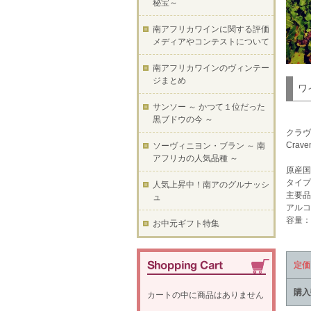
秘宝～
南アフリカワインに関する評価
メディアやコンテストについて
南アフリカワインのヴィンテー
ジまとめ
ワ
サンソー ～ かつて１位だった
黒ブドウの今 ～
クラヴ
Craven
ソーヴィニヨン・ブラン ～ 南
アフリカの人気品種 ～
原産国
タイプ
人気上昇中！南アのグルナッシ
主要品
ュ
アルコ
容量：7
お中元ギフト特集
定価
購入
カートの中に商品はありません