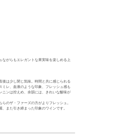
ュながらもエレガントな果実味を楽しめる上
直後は少し閉じ気味。時間と共に感じられる
スミレ、血液のような印象、フレッシュ感も
ンニンは控えめ、余韻には、きれいな酸味が
ちらのザ・ファーズの方がよりフレッシュ。
麗、また引き締まった印象のワインです。