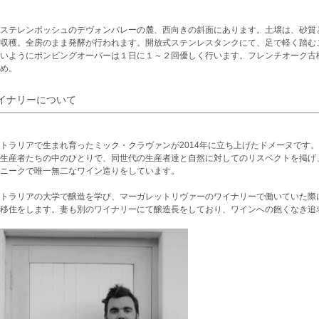
ステレンボッシュのデヴォンバレーの麓、西向きの斜面にあります。土壌は、砂質
収穫。全房のまま発酵が行われます。開放式ステンレスタンクにて、足で軽く踏む
いようにポンピングオーバーは１日に１～２回優しく行います。フレンチオーク古
め。
イナリーについて
トラリアで生まれ育ったミック・クラヴァンが2014年に立ち上げたドメーヌです
生産者たちの中のひとりで、同世代の生産者達と自然に対してのリスペクトを掲げ
ニークで唯一無二なワイン造りをしています。
トラリアの大学で醸造を学び、マーガレットリヴァーのワイナリーで働いていた際
移住をします。妻も別のワイナリーにて醸造長をしており、ワインへの飽くなき追