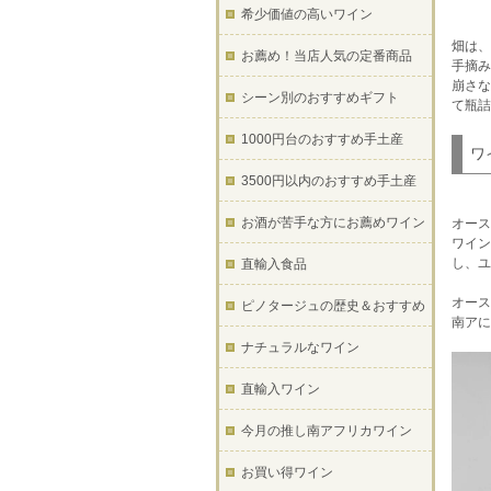
希少価値の高いワイン
畑は、
お薦め！当店人気の定番商品
手摘み
崩さな
シーン別のおすすめギフト
て瓶詰
1000円台のおすすめ手土産
ワ
3500円以内のおすすめ手土産
お酒が苦手な方にお薦めワイン
オース
ワイン
し、ユ
直輸入食品
オース
ピノタージュの歴史＆おすすめ
南アに
ナチュラルなワイン
直輸入ワイン
今月の推し南アフリカワイン
お買い得ワイン