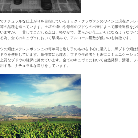
でナチュラルな仕上がりを目指しているミック・クラヴァンのワインは現在クレレ
等の品種を造っています。土壌の違いや毎年のブドウの出来によって醸造過程を少
いますが、一貫してこだわる点は、軽やかで、柔らかい仕上がりになるようなワイ
る為、全てのキュヴェにおいて早摘みで、アルコール度数が低いのも特徴です。
ウの畑はステレンボッシュの毎年同じ造り手のものを中心に購入し、黒ブドウ畑は
ドウを使用しています。畑作業にも趣き、ブドウ生産者とも密にコミュニケーショ
上質なブドウの確保に努めています。全てのキュヴェにおいて自然発酵、清澄、フ
用する、ナチュラルな造りをしています。