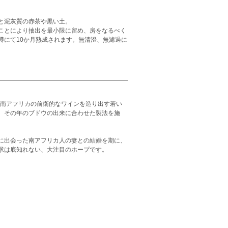
と泥灰質の赤茶や黒い土。
ことにより抽出を最小限に留め、房をなるべく
樽にて10か月熟成されます。無清澄、無濾過に
。南アフリカの前衛的なワインを造り出す若い
、その年のブドウの出来に合わせた製法を施
に出会った南アフリカ人の妻との結婚を期に、
求は底知れない、大注目のホープです。