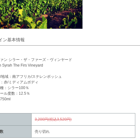
イン基本情報
ァン シラー・ザ・ファーズ・ヴィンヤード
 Syrah The Firs Vineyard
/地域：南アフリカ/ステレンボッシュ
：赤/ミディアムボディ
種：シラー100％
ール度数：12.5％
50ml
3,200円(税込3,520円)
数
売り切れ