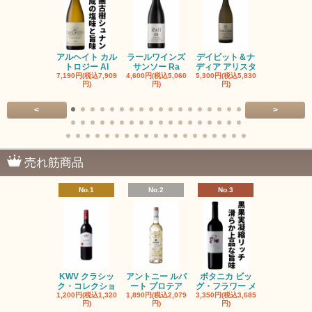
アルヘイト カル
ラールワインズ
デイビット＆ナ
デイビット
トロジー Al
サンソー Ra
ディア アリスタ
ディア エル
7,190円(税込7,909
4,600円(税込5,060
5,300円(税込5,830
5,300円(税込5
円)
円)
円)
円)
<
>
売れ筋商品
No.1
No.2
No.3
No.4
KWV クラシッ
アントニー ルパ
ボタニカ ビッ
ブーケンハ
ク・コレクショ
ート プロテア
グ・フラワー メ
クルーフ ポ
1,200円(税込1,320
1,890円(税込2,079
3,350円(税込3,685
1,560円(税込1
円)
円)
円)
円)