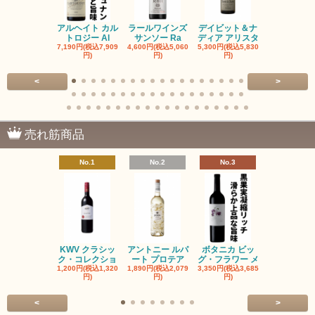
アルヘイト カル
ラールワインズ
デイビット＆ナ
デイビット
トロジー Al
サンソー Ra
ディア アリスタ
ディア エル
7,190円(税込7,909
4,600円(税込5,060
5,300円(税込5,830
5,300円(税込5
円)
円)
円)
円)
<
>
売れ筋商品
No.1
No.2
No.3
No.4
KWV クラシッ
アントニー ルパ
ボタニカ ビッ
ブーケンハ
ク・コレクショ
ート プロテア
グ・フラワー メ
クルーフ ポ
1,200円(税込1,320
1,890円(税込2,079
3,350円(税込3,685
1,560円(税込1
円)
円)
円)
円)
<
>