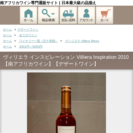
南アフリカワイン専門通販サイト | 日本最大級の品揃え
ホーム
>
デザートワイン
ホーム
>
全てのワイン
ホーム
>
ワイナリー一覧（五十音順）
>
ヴィリエラ Villiera Wines
ホーム
>
3001円～5000円
ヴィリエラ インスピレーション Villiera Inspiration 2010
【南アフリカワイン】【デザートワイン】