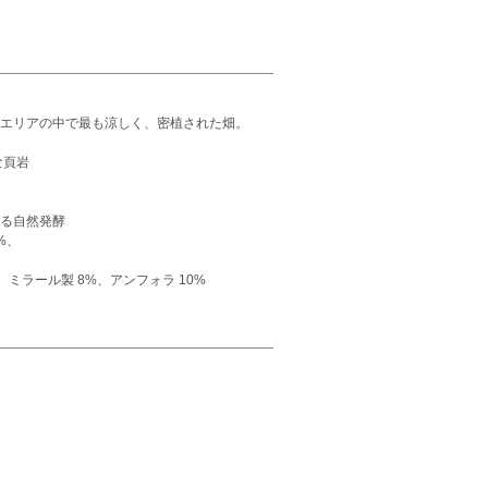
3エリアの中で最も涼しく、密植された畑。
な頁岩
よる自然発酵
%、
ミラール製 8%、アンフォラ 10%