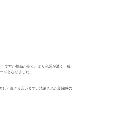
岩）ですが標高が高く、より色調が濃く、酸
テージとなりました。
美しく混ざり合います。洗練された凝縮感の