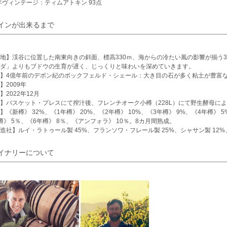
1年ヴィンテージ：ティムアトキン 93点
インが出来るまで
地】渓谷に位置した南東向きの斜面、標高330ｍ、海からの冷たい風の影響が揃う
ダ」よりもブドウの生育が遅く、じっくりと味わいを深めていきます。
】4億年前のデボン紀のボックフェルド・シェール：大き目の石が多く粘土が豊富
】2009年
】2022年12月
】バスケット・プレスにて搾汁後、フレンチオーク小樽（228L）にて野生酵母に
】《新樽》 32%、《1年樽》 20%、《2年樽》 10%、《3年樽》 9%、《4年樽》 5
樽》 5％、《6年樽》 8％、《アンフォラ》 10％。8カ月間熟成。
造社】ルイ・ラトゥール製 45%、フランソワ・フレール製 25%、シャサン製 12%、
イナリーについて