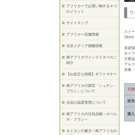
アフリカーでお買い物する４つ
のメリット
ワ
サイトマップ
ストー
アフリカー店舗情報
Storm
当店メディア掲載情報
原産国
タイプ
南アフリカワインライターのご
主要品
紹介
アルコ
容量：7
【お役立ち情報】ギフトマナー
南アフリカの国宝「シュナン・
定価
ブラン」について
販売
当店の温度管理について
購入
南アフリカの注目品種～カベル
ネ・フラン～
セミヨンの魅力～南アフリカの