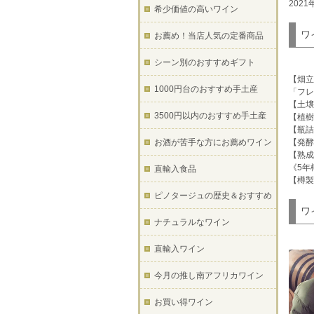
202
希少価値の高いワイン
ワ
お薦め！当店人気の定番商品
シーン別のおすすめギフト
【畑立
1000円台のおすすめ手土産
「フレ
【土壌
3500円以内のおすすめ手土産
【植樹
【瓶詰
お酒が苦手な方にお薦めワイン
【発酵
【熟成
《5年
直輸入食品
【樽製
ピノタージュの歴史＆おすすめ
ワ
ナチュラルなワイン
直輸入ワイン
今月の推し南アフリカワイン
お買い得ワイン