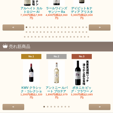
アルヘイト カル
ラールワインズ
デイビット＆ナ
デイビット
トロジー Al
サンソー Ra
ディア アリスタ
ディア エル
7,190円(税込7,909
4,600円(税込5,060
5,300円(税込5,830
5,300円(税込5
円)
円)
円)
円)
<
>
売れ筋商品
No.1
No.2
No.3
No.4
KWV クラシッ
アントニー ルパ
ボタニカ ビッ
ブーケンハ
ク・コレクショ
ート プロテア
グ・フラワー メ
クルーフ ポ
1,200円(税込1,320
1,890円(税込2,079
3,350円(税込3,685
1,560円(税込1
円)
円)
円)
円)
<
>