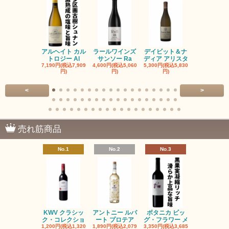
アルヘイト カル
ラールワインズ
デイビット＆ナ
デイビット
トロジー Al
サンソー Ra
ディア アリスタ
ディア エル
7,190円(税込7,909
4,600円(税込5,060
5,300円(税込5,830
5,300円(税込5
円)
円)
円)
円)
<
>
売れ筋商品
No.1
No.2
No.3
No.4
KWV クラシッ
アントニー ルパ
ボタニカ ビッ
ブーケンハ
ク・コレクショ
ート プロテア
グ・フラワー メ
クルーフ ポ
1,200円(税込1,320
1,890円(税込2,079
3,350円(税込3,685
1,560円(税込1