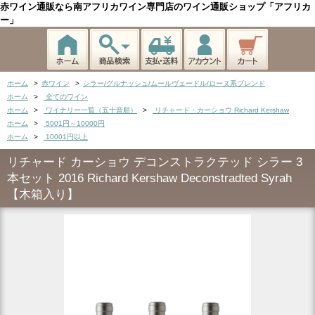
赤ワイン通販なら南アフリカワイン専門店のワイン通販ショップ「アフリカ
ー」
ホーム
>
赤ワイン
>
シラー/グルナッシュ/ムールヴェードル/ローヌ系ブレンド
ホーム
>
全てのワイン
ホーム
>
ワイナリー一覧（五十音順）
>
リチャード・カーショウ Richard Kershaw
ホーム
>
5001円～10000円
ホーム
>
10001円以上
リチャード カーショウ デコンストラクテッド シラー 3
本セット 2016 Richard Kershaw Deconstradted Syrah
【木箱入り】