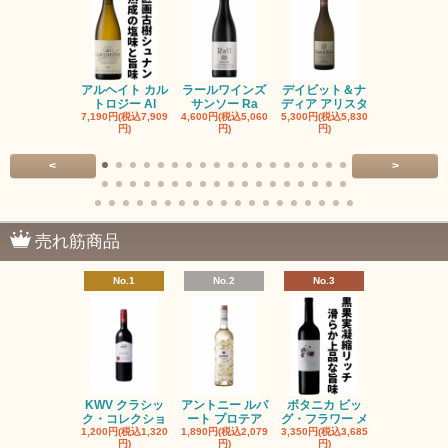
アルヘイト カル
ラールワインズ
デイビット＆ナ
デイビット
トロジー Al
サンソー Ra
ディア アリスタ
ディア エル
7,190円(税込7,909
4,600円(税込5,060
5,300円(税込5,830
5,300円(税込5
円)
円)
円)
円)
<
>
売れ筋商品
No.1
No.2
No.3
No.4
KWV クラシッ
アントニー ルパ
ボタニカ ビッ
ブーケンハ
ク・コレクショ
ート プロテア
グ・フラワー メ
クルーフ ポ
1,200円(税込1,320
1,890円(税込2,079
3,350円(税込3,685
1,560円(税込1
円)
円)
円)
円)