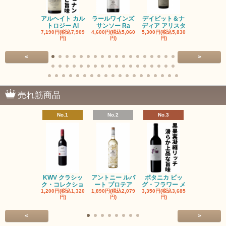
アルヘイト カル
ラールワインズ
デイビット＆ナ
デイビット
トロジー Al
サンソー Ra
ディア アリスタ
ディア エル
7,190円(税込7,909
4,600円(税込5,060
5,300円(税込5,830
5,300円(税込5
円)
円)
円)
円)
<
>
売れ筋商品
No.1
No.2
No.3
No.4
KWV クラシッ
アントニー ルパ
ボタニカ ビッ
ブーケンハ
ク・コレクショ
ート プロテア
グ・フラワー メ
クルーフ ポ
1,200円(税込1,320
1,890円(税込2,079
3,350円(税込3,685
1,560円(税込1
円)
円)
円)
円)
<
>