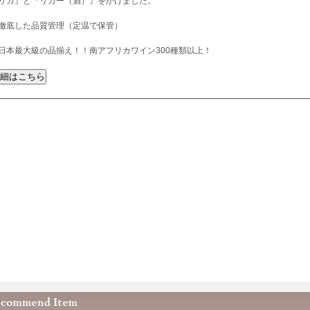
リカ』と『リカー（酒）』をかけました。
徹底した品質管理（定温で保管）
日本最大級の品揃え！！南アフリカワイン300種類以上！