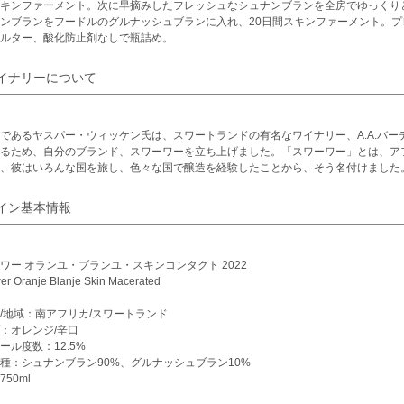
キンファーメント。次に早摘みしたフレッシュなシュナンブランを全房でゆっくり
ンブランをフードルのグルナッシュブランに入れ、20日間スキンファーメント。プ
ルター、酸化防止剤なしで瓶詰め。
イナリーについて
であるヤスパー・ウィッケン氏は、スワートランドの有名なワイナリー、A.A.バ
るため、自分のブランド、スワーワーを立ち上げました。「スワーワー」とは、ア
、彼はいろんな国を旅し、色々な国で醸造を経験したことから、そう名付けました
イン基本情報
ワー オランユ・ブランユ・スキンコンタクト 2022
r Oranje Blanje Skin Macerated
/地域：南アフリカ/スワートランド
：オレンジ/辛口
ール度数：12.5%
種：シュナンブラン90%、グルナッシュブラン10%
50ml