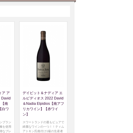
ア ア
デイビット＆ナディア エ
David
ルピディオス 2022 David
os 【南
＆Nadia Elpidios【南アフ
【白ワ
リカワイン】【赤ワイ
ン】
ンブラン
スワートランドの最もピュアで
種を使用
綺麗なワインの一つ！！ティム
雑なブレ
アトキン氏格付け1級の生産者