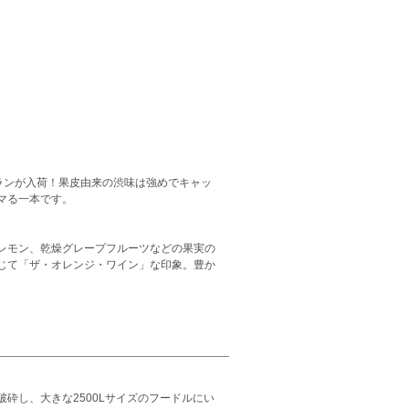
ランが入荷！果皮由来の渋味は強めでキャッ
マる一本です。
レモン、乾燥グレープフルーツなどの果実の
じて「ザ・オレンジ・ワイン」な印象。豊か
砕し、大きな2500Lサイズのフードルにい