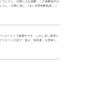
とプレスし、古樽に入れ発酵。この発酵途中の
レスし、古樽に移し、10ヶ月間発酵熟成。ノ
ーデンホーストで修業中です。しかし近い将来に
フリカーンス語で「旅人、放浪者」を意味し、
。