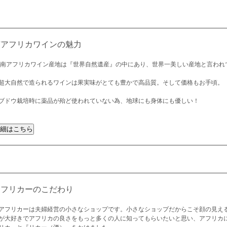
南アフリカワインの魅力
 南アフリカワイン産地は『世界自然遺産』の中にあり、世界一美しい産地と言われ
超大自然で造られるワインは果実味がとても豊かで高品質。そして価格もお手頃。
ブドウ栽培時に薬品が殆ど使われていない為、地球にも身体にも優しい！
アフリカーのこだわり
アフリカーは夫婦経営の小さなショップです。小さなショップだからこそ顔の見え
が大好きでアフリカの良さをもっと多くの人に知ってもらいたいと思い、アフリカ