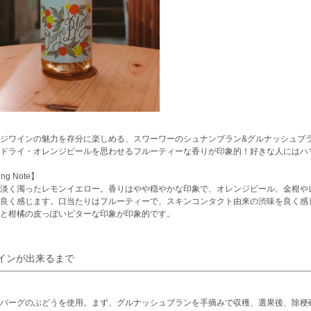
ジワインの魅力を存分に楽しめる、スワーワーのシュナンブラン&グルナッシュブ
＆ドライ・オレンジピールを思わせるフルーティーな香りが印象的！好きな人にはハ
ing Note】
淡く濁ったレモンイエロー。香りはやや穏やかな印象で、オレンジピール、金柑や
良く感じます。口当たりはフルーティーで、スキンコンタクト由来の渋味を良く感
と柑橘の皮っぽいビターな印象が印象的です。
インが出来るまで
バーグのぶどうを使用。まず、グルナッシュブランを手摘みで収穫、選果後、除梗破