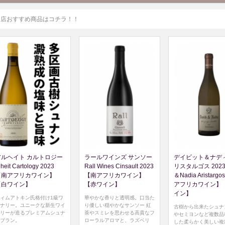
当店おすすめ商品はコチラ！！
アルヘイト カルトロジー
ラールワインズ サンソー
デイビット＆ナディ
lheit Cartology 2023
Rall Wines Cinsault 2023
リスタルゴス 2023 
【南アフリカワイン】
【南アフリカワイン】
＆Nadia Aristarg
【白ワイン】
【赤ワイン】
アフリカワイン】
イン】
ィムアトキン氏格付け1級ワ
華やかな香りと透明感。口当た
ナリー。ユニークな新生ワイ
り優しい穏やかなサンソー 紅
古樹から出来たシュナ
リーが造るプレミアムシュナ
茶やスミレを思わせる高貴なフ
やセミヨンなど複数品
ブラン。
ローラルアロマと、ラズベリ
した柔らかく美しい複