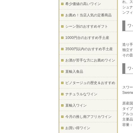
れ、ス
希少価値の高いワイン
シュナ
ンフィ
お薦め！当店人気の定番商品
ワ
シーン別のおすすめギフト
1000円台のおすすめ手土産
造り手
3500円以内のおすすめ手土産
独立す
その昔
お酒が苦手な方にお薦めワイン
ワ
直輸入食品
ピノタージュの歴史＆おすすめ
スワー
Swerwe
ナチュラルなワイン
原産国
直輸入ワイン
タイプ
アルコ
今月の推し南アフリカワイン
主要品
容量：7
お買い得ワイン