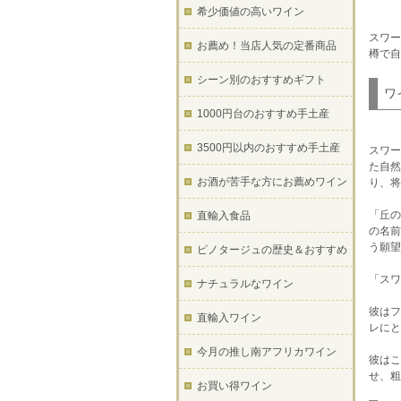
希少価値の高いワイン
スワー
お薦め！当店人気の定番商品
樽で自
シーン別のおすすめギフト
ワ
1000円台のおすすめ手土産
3500円以内のおすすめ手土産
スワー
た自然
お酒が苦手な方にお薦めワイン
り、将
「丘の
直輸入食品
の名前
う願望
ピノタージュの歴史＆おすすめ
「スワ
ナチュラルなワイン
彼はフ
直輸入ワイン
レにと
今月の推し南アフリカワイン
彼はこ
せ、粗
お買い得ワイン