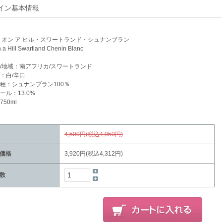
イン基本情報
 オン ア ヒル・スワートランド・シュナンブラン
n a Hill Swartland Chenin Blanc
/地域：南アフリカ/スワートランド
：白/辛口
種：シュナンブラン100％
ール：13.0%
50ml
4,500円(税込4,950円)
価格
3,920円(税込4,312円)
数