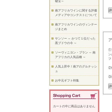
秘宝～
南アフリカワインに関する評価
メディアやコンテストについて
南アフリカワインのヴィンテー
ジまとめ
サンソー ～ かつて１位だった
黒ブドウの今 ～
①
ソーヴィニヨン・ブラン ～ 南
ン
アフリカの人気品種 ～
フ
人気上昇中！南アのグルナッシ
②
ュ
③
お中元ギフト特集
カートの中に商品はありません