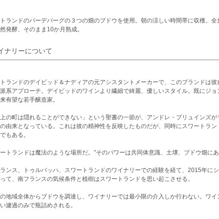
トランドのパーデバーグの３つの畑のブドウを使用。朝の涼しい時間帯に収穫。全房
然発酵、そのまま10か月熟成。
イナリーについて
トランドのデイビッド＆ナディアの元アシスタントメーカーで、このブランドは彼
派系アプローチ。デイビッドのワインより繊細で綺麗、優しいスタイル。既にジョ
来有望な若手醸造家。
上の町は隠れることができない」という聖書の一節が、アンドレ・ブリュインズが
の由来となっている。これは彼の精神性を反映したものだが、同時にスワートラン
でもある。
ートランドは魔法のような場所だ。"そのパワーは共同体意識、土壌、ブドウ畑にあ
ランス、トゥルバッハ、スワートランドのワイナリーでの経験を経て、2015年に
って、南フランスの気候条件と植樹はスワートランドを思い起こさせる。
の地域全体からブドウを調達し、ワイナリーでは最小限の介入しか行わない。ワイ
い濾過のみで瓶詰めされる。