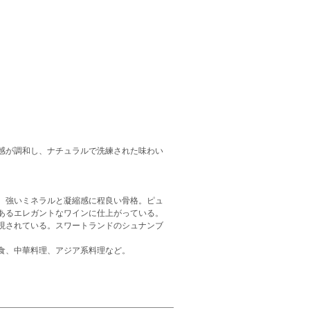
感が調和し、ナチュラルで洗練された味わい
、強いミネラルと凝縮感に程良い骨格。ピュ
あるエレガントなワインに仕上がっている。
現されている。スワートランドのシュナンブ
食、中華料理、アジア系料理など。