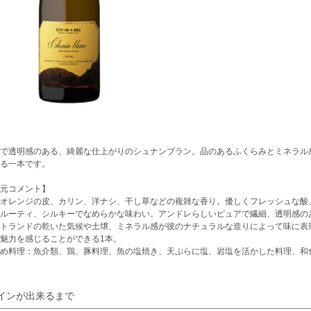
で透明感のある、綺麗な仕上がりのシュナンブラン。品のあるふくらみとミネラル
る一本です。
元コメント】
オレンジの皮、カリン、洋ナシ、干し草などの複雑な香り。優しくフレッシュな酸
ルーティ、シルキーでなめらかな味わい。アンドレらしいピュアで繊細、透明感の
トランドの乾いた気候や土壌、ミネラル感が彼のナチュラルな造りによって味に表
魅力を感じることができる1本。
め料理：魚介類、鶏、豚料理、魚の塩焼き、天ぷらに塩、岩塩を活かした料理、和
インが出来るまで