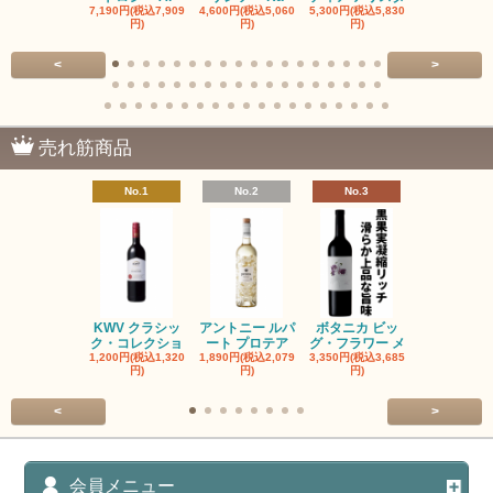
7,190円(税込7,909
4,600円(税込5,060
5,300円(税込5,830
5,300円(税込5
円)
円)
円)
円)
<
>
売れ筋商品
No.1
No.2
No.3
No.4
KWV クラシッ
アントニー ルパ
ボタニカ ビッ
ブーケンハ
ク・コレクショ
ート プロテア
グ・フラワー メ
クルーフ ポ
1,200円(税込1,320
1,890円(税込2,079
3,350円(税込3,685
1,560円(税込1
円)
円)
円)
円)
<
>
会員メニュー