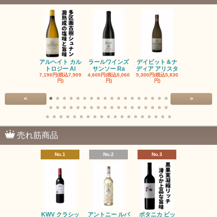
アルヘイト カル
ラールワインズ
デイビット＆ナ
デイビット
トロジー Al
サンソー Ra
ディア アリスタ
ディア エル
7,190円(税込7,909
4,600円(税込5,060
5,300円(税込5,830
5,300円(税込5
円)
円)
円)
円)
<
>
売れ筋商品
No.1
No.2
No.3
No.4
KWV クラシッ
アントニー ルパ
ボタニカ ビッ
ブーケンハ