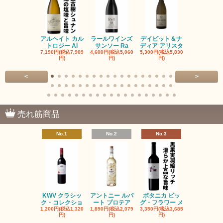
アルヘイト カル
ラールワインズ
デイビット＆ナ
デイビット
トロジー Al
サンソー Ra
ディア アリスタ
ディア エル
7,190円(税込7,909
4,600円(税込5,060
5,300円(税込5,830
5,300円(税込5
円)
円)
円)
円)
<
>
売れ筋商品
No.1
No.2
No.3
No.4
KWV クラシッ
アントニー ルパ
ボタニカ ビッ
ブーケンハ
ク・コレクショ
ート プロテア
グ・フラワー メ
クルーフ ポ
1,200円(税込1,320
1,890円(税込2,079
3,350円(税込3,685
1,560円(税込1
円)
円)
円)
円)