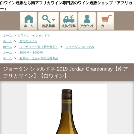
白ワイン通販なら南アフリカワイン専門店のワイン通販ショップ「アフリカ
ー」
ホーム
>
白ワイン
>
シャルドネ
ホーム
>
全てのワイン
ホーム
>
ワイナリー一覧（五十音順）
>
ジョーダン JORDAN
ホーム
>
2001円～3000円
ホーム
>
お薦め！当店人気の定番商品
ジョーダン シャルドネ 2019 Jordan Chardonnay【南ア
フリカワイン】【白ワイン】