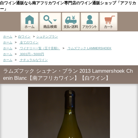
白ワイン通販なら南アフリカワイン専門店のワイン通販ショップ「アフリカ
ー」
ホーム
>
白ワイン
>
シュナンブラン
ホーム
>
全てのワイン
ホーム
>
ワイナリー一覧（五十音順）
>
ラムズフック LAMMERSHOEK
ホーム
>
3001円～5000円
ホーム
>
ナチュラルなワイン
ラムズフック シュナン・ブラン 2013 Lammershoek Ch
enin Blanc【南アフリカワイン】【白ワイン】