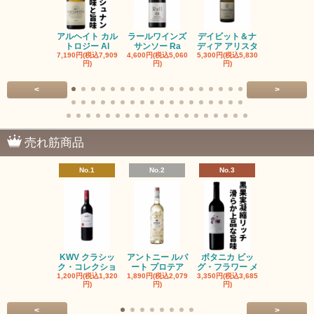
アルヘイト カル
ラールワインズ
デイビット＆ナ
デイビット
トロジー Al
サンソー Ra
ディア アリスタ
ディア エル
7,190円(税込7,909
4,600円(税込5,060
5,300円(税込5,830
5,300円(税込5
円)
円)
円)
円)
<
>
売れ筋商品
No.1
No.2
No.3
No.4
KWV クラシッ
アントニー ルパ
ボタニカ ビッ
ブーケンハ
ク・コレクショ
ート プロテア
グ・フラワー メ
クルーフ ポ
1,200円(税込1,320
1,890円(税込2,079
3,350円(税込3,685
1,560円(税込1
円)
円)
円)
円)
<
>