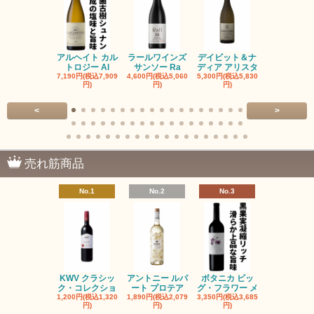
アルヘイト カル
ラールワインズ
デイビット＆ナ
デイビット
トロジー Al
サンソー Ra
ディア アリスタ
ディア エル
7,190円(税込7,909
4,600円(税込5,060
5,300円(税込5,830
5,300円(税込5
円)
円)
円)
円)
<
>
売れ筋商品
No.1
No.2
No.3
No.4
KWV クラシッ
アントニー ルパ
ボタニカ ビッ
ブーケンハ
ク・コレクショ
ート プロテア
グ・フラワー メ
クルーフ ポ
1,200円(税込1,320
1,890円(税込2,079
3,350円(税込3,685
1,560円(税込1
円)
円)
円)
円)