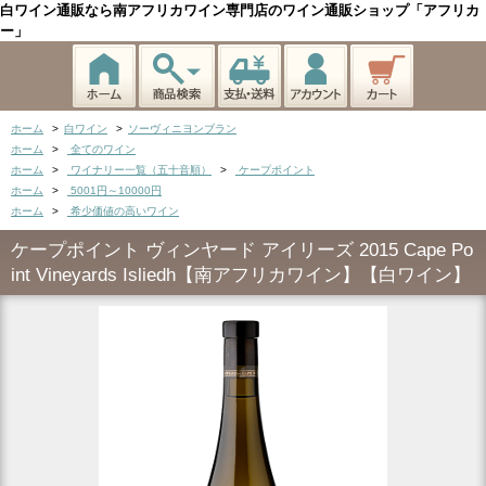
白ワイン通販なら南アフリカワイン専門店のワイン通販ショップ「アフリカ
ー」
ホーム
>
白ワイン
>
ソーヴィニヨンブラン
ホーム
>
全てのワイン
ホーム
>
ワイナリー一覧（五十音順）
>
ケープポイント
ホーム
>
5001円～10000円
ホーム
>
希少価値の高いワイン
ケープポイント ヴィンヤード アイリーズ 2015 Cape Po
int Vineyards Isliedh【南アフリカワイン】【白ワイン】