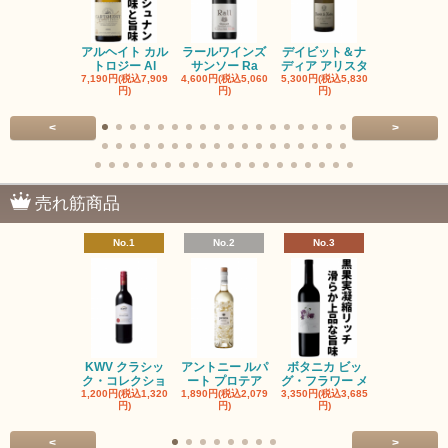
アルヘイト カル
ラールワインズ
デイビット＆ナ
デイビット
トロジー Al
サンソー Ra
ディア アリスタ
ディア エル
7,190円(税込7,909
4,600円(税込5,060
5,300円(税込5,830
5,300円(税込5
円)
円)
円)
円)
<
>
売れ筋商品
No.1
No.2
No.3
No.4
KWV クラシッ
アントニー ルパ
ボタニカ ビッ
ブーケンハ
ク・コレクショ
ート プロテア
グ・フラワー メ
クルーフ ポ
1,200円(税込1,320
1,890円(税込2,079
3,350円(税込3,685
1,560円(税込1
円)
円)
円)
円)
<
>