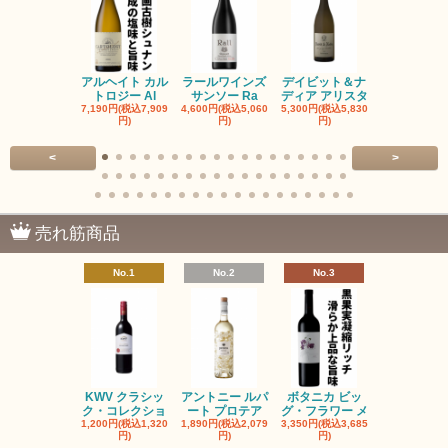
アルヘイト カル
ラールワインズ
デイビット＆ナ
デイビット
トロジー Al
サンソー Ra
ディア アリスタ
ディア エル
7,190円(税込7,909
4,600円(税込5,060
5,300円(税込5,830
5,300円(税込5
円)
円)
円)
円)
<
>
売れ筋商品
No.1
No.2
No.3
No.4
KWV クラシッ
アントニー ルパ
ボタニカ ビッ
ブーケンハ
ク・コレクショ
ート プロテア
グ・フラワー メ
クルーフ ポ
1,200円(税込1,320
1,890円(税込2,079
3,350円(税込3,685
1,560円(税込1
円)
円)
円)
円)