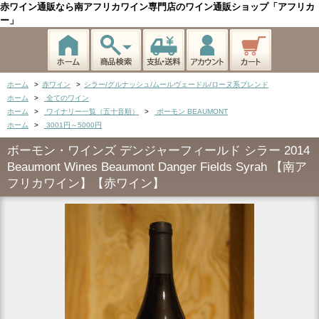
赤ワイン通販なら南アフリカワイン専門店のワイン通販ショップ「アフリカ
ー」
ホーム
>
赤ワイン
>
シラー/グルナッシュ/ムールヴェードル/ローヌ系ブレンド
ホーム
>
全てのワイン
ホーム
>
ワイナリー一覧（五十音順）
>
ボーモン BEAUMONT
ホーム
>
3001円～5000円
ボーモン・ワインズ デンジャーフィールド シラー 2014
Beaumont Wines Beaumont Danger Fields Syrah 【南ア
フリカワイン】【赤ワイン】