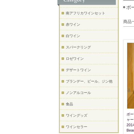
ボー
南アフリカワインセット
商品
赤ワイン
白ワイン
スパークリング
ロゼワイン
デザートワイン
ブランデー、ビール、ジン他
ノンアルコール
食品
ボー
ワイングッズ
ャー
201
ワインセラー
Beau