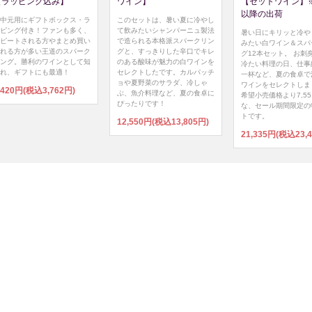
【ラッピング込み】
ワイン】
【セットワイン】※8
以降の出荷
中元用にギフトボックス・ラ
このセットは、暑い夏に冷やし
ピング付き！ファンも多く、
て飲みたいシャンパーニュ製法
暑い日にキリッと冷や
ピートされる方やまとめ買い
で造られる本格派スパークリン
みたい白ワイン＆スパ
れる方が多い王道のスパーク
グと、すっきりした辛口でキレ
グ12本セット。 お刺
ング。勝利のワインとして知
のある酸味が魅力の白ワインを
冷たい料理の日、仕事
れ、ギフトにも最適！
セレクトしたです。カルパッチ
一杯など、夏の食卓で
ョや夏野菜のサラダ、冷しゃ
ワインをセレクトしま
,420円(税込3,762円)
ぶ、魚介料理など、夏の食卓に
希望小売価格より7,5
ぴったりです！
な、セール期間限定の
トです。
12,550円(税込13,805円)
21,335円(税込23,