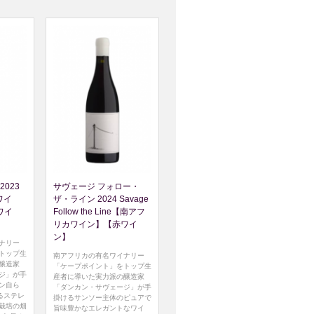
2023
サヴェージ フォロー・
赤ワイ
ザ・ライン 2024 Savage
ワイ
Follow the Line【南アフ
リカワイン】【赤ワイ
ン】
ナリー
トップ生
南アフリカの有名ワイナリー
醸造家
「ケープポイント」をトップ生
ジ」が手
産者に導いた実力派の醸造家
ン自ら
「ダンカン・サヴェージ」が手
るステレ
掛けるサンソー主体のピュアで
栽培の畑
旨味豊かなエレガントなワイ