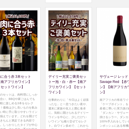
肉に合う赤 3本セット
デイリー充実ご褒美セッ
サヴェージ レッド 
【南アフリカワイン】
トー泡・白・赤ー【南ア
Savage Red 【
【セットワイン】
フリカワイン】【セット
ン】【南アフリカ
ワイン】
ン】
のセットは、肉料理にしっか
合い、BBQや家ごはんでも
仕事終わりに「今日はよく頑張
南アフリカの有名ワイ
軽に楽しめる3本をセレク
ったな」と一息つきたい夜や、
「ケープポイント」を
！価格は少し良いものを飲み
週末に家族や友人と囲む食卓
産者に導いた実力派の
い時に手に取りやすいライン
に。気軽に開けられるデイリー
「ダンカン・サヴェー
揃えています。どれを開けて
ワインを中心に、少しだけ“い
掛けるシラー。ダンカ
きちんと満足できる内容で
いワイン”も織り交ぜてセレク
100%手入れをしてい
。しっかりしたタイプが中心
ト。白ワイン多めで、これから
ンボッシュにある有機