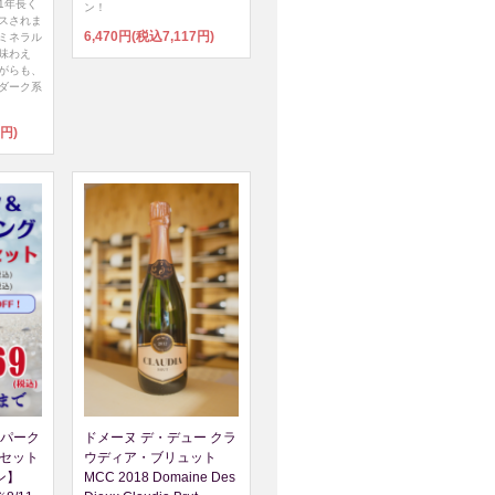
1年長く
ン！
スされま
6,470円(税込7,117円)
ミネラル
味わえ
がらも、
ダーク系
7円)
パーク
ドメーヌ デ・デュー クラ
本セット
ウディア・ブリュット
ン】
MCC 2018 Domaine Des