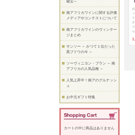
秘宝～
お
南アフリカワインに関する評価
ッ
リ
メディアやコンテストについて
さ
リ
南アフリカワインのヴィンテー
ら
ジまとめ
3
サンソー ～ かつて１位だった
黒ブドウの今 ～
ソーヴィニヨン・ブラン ～ 南
アフリカの人気品種 ～
人気上昇中！南アのグルナッシ
ュ
お中元ギフト特集
カートの中に商品はありません