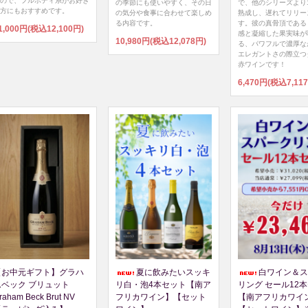
ので、フルボディ系がお好き
の季節にも使いやすく、その日
で、他のシリーズより
方にもおすすめです。
の気分や食事に合わせて楽しめ
熟成し、遅れてリリー
る内容です。
す。彼の真骨頂である
1,000円(税込12,100円)
感と凝縮した果実味が
10,980円(税込12,078円)
る、パワフルで濃厚な
エレガントさの際立つ
赤ワインです！
6,470円(税込7,11
【お中元ギフト】グラハ
夏に飲みたいスッキ
白ワイン＆ス
ムベック ブリュット
リ白・泡4本セット【南ア
リング セール12
raham Beck Brut NV
フリカワイン】【セット
【南アフリカワイ