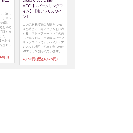
/11
Dieux Cloudia Brut
MCC【スパークリングワ
イン】【南アフリカワイ
して楽し
ン】
ークリン
身の日、
コクのある果実の旨味をしっか
終わりの
りと感じる、南アフリカを代表
活躍する
するコストパフォーマンスの高
した。
い上質な瓶内二次発酵スパーク
51円お得
リングワインです。ヘメル・ア
特別セッ
ンアルド地区で初めて造られた
MCCとして知られています。
469円)
4,250円(税込4,675円)