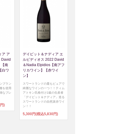
ア ア
デイビット＆ナディア エ
David
ルピディオス 2022 David
os 【南
＆Nadia Elpidios【南アフ
【白ワ
リカワイン】【赤ワイ
ン】
ンブラン
スワートランドの最もピュアで
種を使用
綺麗なワインの一つ！！ティム
雑なブレ
アトキン氏格付け1級の生産者
「デイビット＆ナディア」造る
スワートランドの自然派赤ワイ
0円)
ン！！
5,300円(税込5,830円)