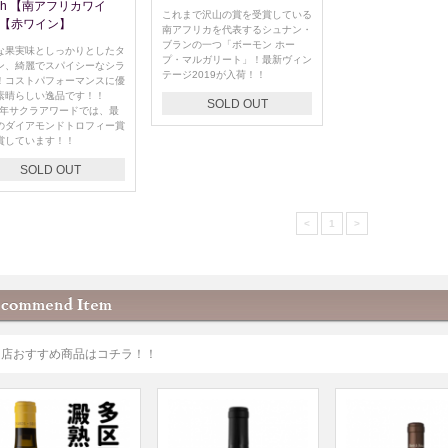
rah 【南アフリカワイ
これまで沢山の賞を受賞している
【赤ワイン】
南アフリカを代表するシュナン・
ブランの一つ「ボーモン ホー
な果実味としっかりとしたタ
プ・マルガリート」！最新ヴィン
ン、綺麗でスパイシーなシラ
テージ2019が入荷！！
！コストパフォーマンスに優
素晴らしい逸品です！！
SOLD OUT
18年サクラアワードでは、最
のダイアモンドトロフィー賞
賞しています！！
SOLD OUT
<
1
>
当店おすすめ商品はコチラ！！