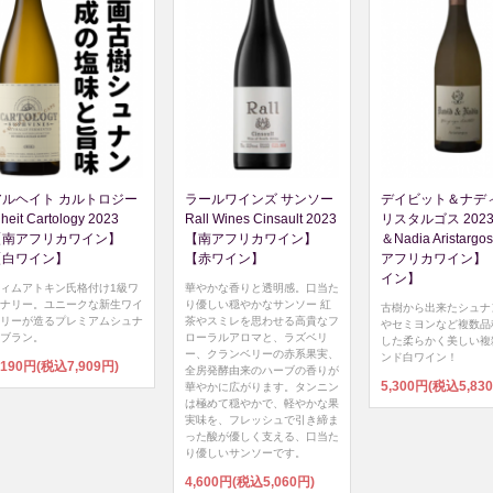
アルヘイト カルトロジー
ラールワインズ サンソー
デイビット＆ナディ
lheit Cartology 2023
Rall Wines Cinsault 2023
リスタルゴス 2023 
【南アフリカワイン】
【南アフリカワイン】
＆Nadia Aristarg
【白ワイン】
【赤ワイン】
アフリカワイン】
イン】
ィムアトキン氏格付け1級ワ
華やかな香りと透明感。口当た
ナリー。ユニークな新生ワイ
り優しい穏やかなサンソー 紅
古樹から出来たシュナ
リーが造るプレミアムシュナ
茶やスミレを思わせる高貴なフ
やセミヨンなど複数品
ブラン。
ローラルアロマと、ラズベリ
した柔らかく美しい複
ー、クランベリーの赤系果実、
ンド白ワイン！
,190円(税込7,909円)
全房発酵由来のハーブの香りが
5,300円(税込5,83
華やかに広がります。タンニン
は極めて穏やかで、軽やかな果
実味を、フレッシュで引き締ま
った酸が優しく支える、口当た
り優しいサンソーです。
4,600円(税込5,060円)