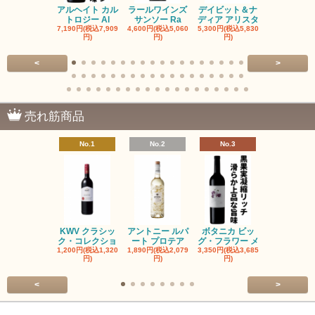
アルヘイト カル
ラールワインズ
デイビット＆ナ
デイビット
トロジー Al
サンソー Ra
ディア アリスタ
ディア エル
7,190円(税込7,909
4,600円(税込5,060
5,300円(税込5,830
5,300円(税込5
円)
円)
円)
円)
<
>
売れ筋商品
No.1
No.2
No.3
No.4
KWV クラシッ
アントニー ルパ
ボタニカ ビッ
ブーケンハ
ク・コレクショ
ート プロテア
グ・フラワー メ
クルーフ ポ
1,200円(税込1,320
1,890円(税込2,079
3,350円(税込3,685
1,560円(税込1
円)
円)
円)
円)
<
>