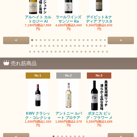
アルヘイト カル
ラールワインズ
デイビット＆ナ
デイビット
トロジー Al
サンソー Ra
ディア アリスタ
ディア エル
7,190円(税込7,909
4,600円(税込5,060
5,300円(税込5,830
5,300円(税込5
円)
円)
円)
円)
<
>
売れ筋商品
No.1
No.2
No.3
No.4
KWV クラシッ
アントニー ルパ
ボタニカ ビッ
ブーケンハ
ク・コレクショ
ート プロテア
グ・フラワー メ
クルーフ ポ
1,200円(税込1,320
1,890円(税込2,079
3,350円(税込3,685
1,560円(税込1
円)
円)
円)
円)
<
>