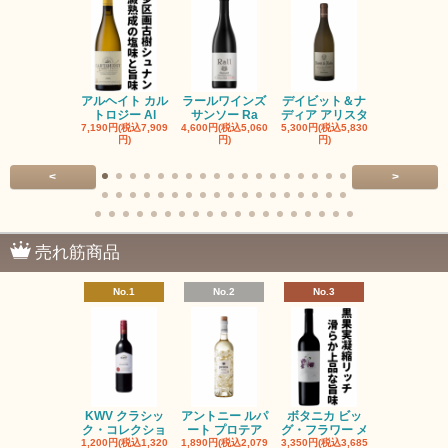
アルヘイト カル
ラールワインズ
デイビット＆ナ
デイビット
トロジー Al
サンソー Ra
ディア アリスタ
ディア エル
7,190円(税込7,909
4,600円(税込5,060
5,300円(税込5,830
5,300円(税込5
円)
円)
円)
円)
<
>
売れ筋商品
No.1
No.2
No.3
No.4
KWV クラシッ
アントニー ルパ
ボタニカ ビッ
ブーケンハ
ク・コレクショ
ート プロテア
グ・フラワー メ
クルーフ ポ
1,200円(税込1,320
1,890円(税込2,079
3,350円(税込3,685
1,560円(税込1