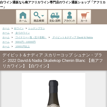
白ワイン通販なら南アフリカワイン専門店のワイン通販ショップ「アフリカ
ー」
ホーム
>
白ワイン
>
シュナンブラン
ホーム
>
全てのワイン
ホーム
>
ワイナリー一覧（五十音順）
>
デイビット＆ナディア David & Nabia
ホーム
>
5001円～10000円
ホーム
>
10001円以上
デイビット＆ナディア スカリーコップ シュナン・ブラ
ン 2022 David＆Nadia Skaliekop Chenin Blanc 【南アフ
リカワイン】【白ワイン】