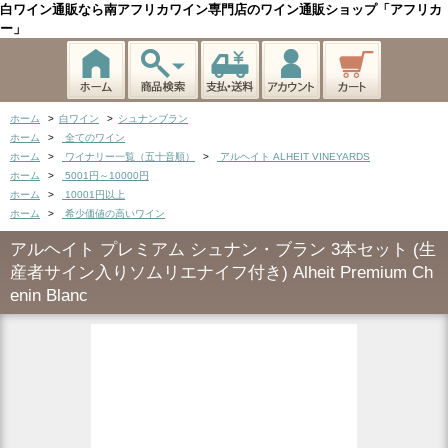
白ワイン通販なら南アフリカワイン専門店のワイン通販ショップ「アフリカ
ー」
ホーム
>
白ワイン
>
シュナンブラン
ホーム
>
全てのワイン
ホーム
>
ワイナリー一覧（五十音順）
>
アルヘイト ALHEIT VINEYARDS
ホーム
>
5001円～10000円
ホーム
>
10001円以上
ホーム
>
希少価値の高いワイン
アルヘイト プレミアム シュナン・ブラン 3本セット (生
産者サイン入りソムリエナイフ付き) Alheit Premium Ch
enin Blanc