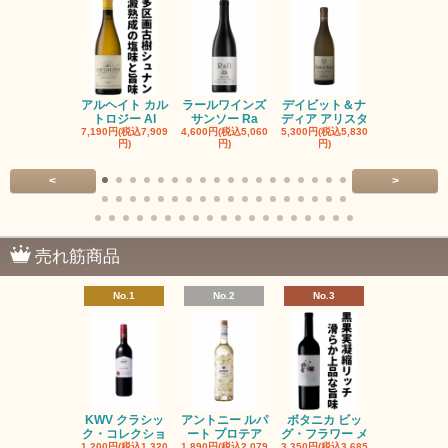
アルヘイト カル
ラールワインズ
デイビット＆ナ
デイビット
トロジー Al
サンソー Ra
ディア アリスタ
ディア エル
7,190円(税込7,909
4,600円(税込5,060
5,300円(税込5,830
5,300円(税込5
円)
円)
円)
円)
<
>
売れ筋商品
No.1
No.2
No.3
No.4
KWV クラシッ
アントニー ルパ
ボタニカ ビッ
ブーケンハ
ク・コレクショ
ート プロテア
グ・フラワー メ
クルーフ ポ
1,200円(税込1,320
1,890円(税込2,079
3,350円(税込3,685
1,560円(税込1