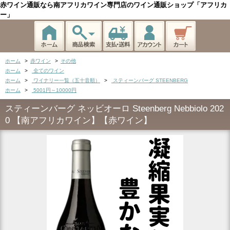
赤ワイン通販なら南アフリカワイン専門店のワイン通販ショップ「アフリカ
ー」
ホーム
>
赤ワイン
>
その他
ホーム
>
全てのワイン
ホーム
>
ワイナリー一覧（五十音順）
>
スティーンバーグ STEENBERG
ホーム
>
5001円～10000円
スティーンバーグ ネッビオーロ Steenberg Nebbiolo 202
0 【南アフリカワイン】【赤ワイン】