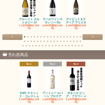
アルヘイト カル
ラールワインズ
デイビット＆ナ
デイビット
トロジー Al
サンソー Ra
ディア アリスタ
ディア エル
7,190円(税込7,909
4,600円(税込5,060
5,300円(税込5,830
5,300円(税込5
円)
円)
円)
円)
<
>
売れ筋商品
No.1
No.2
No.3
No.4
KWV クラシッ
アントニー ルパ
ボタニカ ビッ
ブーケンハ
ク・コレクショ
ート プロテア
グ・フラワー メ
クルーフ ポ
1,200円(税込1,320
1,890円(税込2,079
3,350円(税込3,685
1,560円(税込1
円)
円)
円)
円)