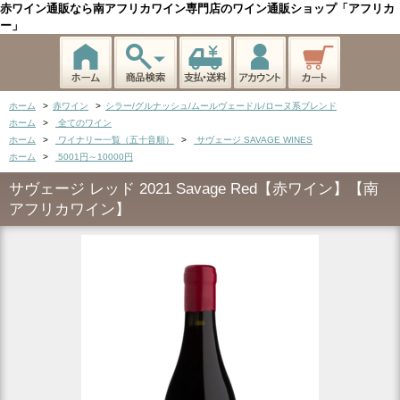
赤ワイン通販なら南アフリカワイン専門店のワイン通販ショップ「アフリカ
ー」
ホーム
>
赤ワイン
>
シラー/グルナッシュ/ムールヴェードル/ローヌ系ブレンド
ホーム
>
全てのワイン
ホーム
>
ワイナリー一覧（五十音順）
>
サヴェージ SAVAGE WINES
ホーム
>
5001円～10000円
サヴェージ レッド 2021 Savage Red【赤ワイン】【南
アフリカワイン】