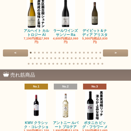
アルヘイト カル
ラールワインズ
デイビット＆ナ
デイビット
トロジー Al
サンソー Ra
ディア アリスタ
ディア エル
7,190円(税込7,909
4,600円(税込5,060
5,300円(税込5,830
5,300円(税込5
円)
円)
円)
円)
<
>
売れ筋商品
No.1
No.2
No.3
No.4
KWV クラシッ
アントニー ルパ
ボタニカ ビッ
ブーケンハ
ク・コレクショ
ート プロテア
グ・フラワー メ
クルーフ ポ
1,200円(税込1,320
1,890円(税込2,079
3,350円(税込3,685
1,560円(税込1