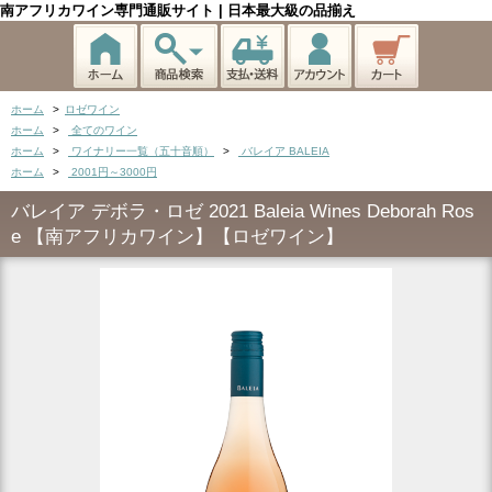
南アフリカワイン専門通販サイト | 日本最大級の品揃え
ホーム
>
ロゼワイン
ホーム
>
全てのワイン
ホーム
>
ワイナリー一覧（五十音順）
>
バレイア BALEIA
ホーム
>
2001円～3000円
バレイア デボラ・ロゼ 2021 Baleia Wines Deborah Ros
e 【南アフリカワイン】【ロゼワイン】