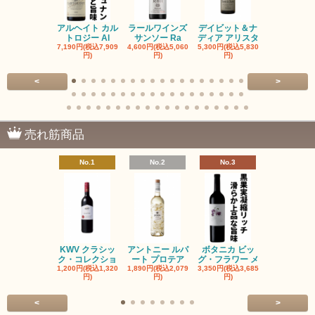
アルヘイト カル
ラールワインズ
デイビット＆ナ
デイビット
トロジー Al
サンソー Ra
ディア アリスタ
ディア エル
7,190円(税込7,909
4,600円(税込5,060
5,300円(税込5,830
5,300円(税込5
円)
円)
円)
円)
<
>
売れ筋商品
No.1
No.2
No.3
No.4
KWV クラシッ
アントニー ルパ
ボタニカ ビッ
ブーケンハ
ク・コレクショ
ート プロテア
グ・フラワー メ
クルーフ ポ
1,200円(税込1,320
1,890円(税込2,079
3,350円(税込3,685
1,560円(税込1
円)
円)
円)
円)
<
>