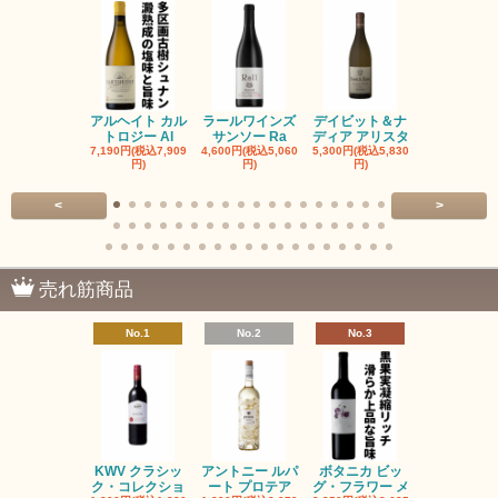
アルヘイト カル
ラールワインズ
デイビット＆ナ
デイビット
トロジー Al
サンソー Ra
ディア アリスタ
ディア エル
7,190円(税込7,909
4,600円(税込5,060
5,300円(税込5,830
5,300円(税込5
円)
円)
円)
円)
<
>
売れ筋商品
No.1
No.2
No.3
No.4
KWV クラシッ
アントニー ルパ
ボタニカ ビッ
ブーケンハ
ク・コレクショ
ート プロテア
グ・フラワー メ
クルーフ ポ