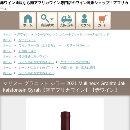
赤ワイン通販なら南アフリカワイン専門店のワイン通販ショップ「アフリカ
ー」
ホーム
>
赤ワイン
>
シラー/グルナッシュ/ムールヴェードル/ローヌ系ブレンド
ホーム
>
全てのワイン
ホーム
>
ワイナリー一覧（五十音順）
>
マリヌー Mullinuex
ホーム
>
10001円以上
ホーム
>
希少価値の高いワイン
ホーム
>
シーン別のおすすめギフト
>
ウエディングのお祝い
ホーム
>
シーン別のおすすめギフト
>
両親・夫・妻・恋人に贈る
ホーム
>
シーン別のおすすめギフト
マリヌー グラニット シラー 2021 Mullineux Granite Jak
kalsfontein Syrah【南アフリカワイン】【赤ワイン】