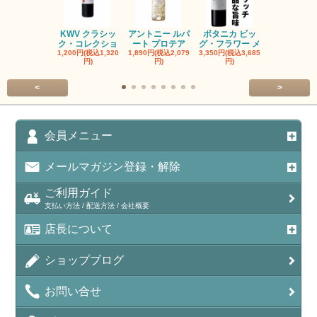
KWV クラシッ
アントニー ルパ
ボタニカ ビッ
ブーケンハ
ク・コレクショ
ート プロテア
グ・フラワー メ
クルーフ ポ
1,200円(税込1,320
1,890円(税込2,079
3,350円(税込3,685
1,560円(税込1
円)
円)
円)
円)
<
>
会員メニュー
メールマガジン登録・解除
ご利用ガイド
支払い方法 / 配送方法 / 会社概要
店長について
ショップブログ
お問い合せ