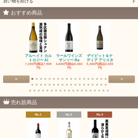
買い物を続ける
おすすめ商品
アルヘイト カル
ラールワインズ
デイビット＆ナ
デイビット
トロジー Al
サンソー Ra
ディア アリスタ
ディア エル
7,190円(税込7,909
4,600円(税込5,060
5,300円(税込5,830
5,300円(税込5
円)
円)
円)
円)
<
>
売れ筋商品
No.1
No.2
No.3
No.4