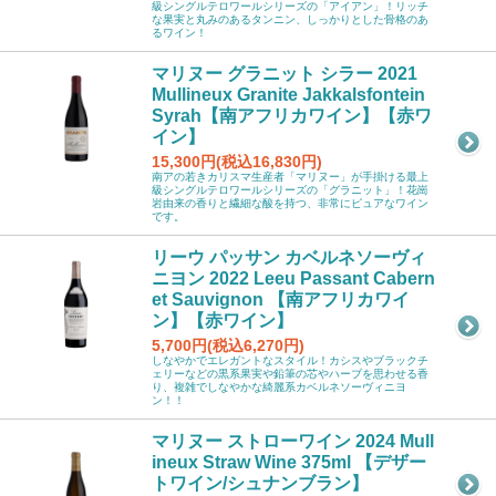
級シングルテロワールシリーズの「アイアン」！リッチ
な果実と丸みのあるタンニン、しっかりとした骨格のあ
るワイン！
マリヌー グラニット シラー 2021
Mullineux Granite Jakkalsfontein
Syrah【南アフリカワイン】【赤ワ
イン】
15,300円(税込16,830円)
南アの若きカリスマ生産者「マリヌー」が手掛ける最上
級シングルテロワールシリーズの「グラニット」！花崗
岩由来の香りと繊細な酸を持つ、非常にピュアなワイン
です。
リーウ パッサン カベルネソーヴィ
ニヨン 2022 Leeu Passant Cabern
et Sauvignon 【南アフリカワイ
ン】【赤ワイン】
5,700円(税込6,270円)
しなやかでエレガントなスタイル！カシスやブラックチ
ェリーなどの黒系果実や鉛筆の芯やハーブを思わせる香
り、複雑でしなやかな綺麗系カベルネソーヴィニヨ
ン！！
マリヌー ストローワイン 2024 Mull
ineux Straw Wine 375ml 【デザー
トワイン/シュナンブラン】