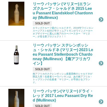
リーウ パッサン (マリヌー)エラン
ズクルーフ・シャルドネ 2015 Lee
u Passant Elandskloof Chardonn
ay (Mullineux)
SOLD OUT
エランズクルーフ産のシャルドネで、2016年ワインエン
スージアスト&2017年ティムアトキンがワインメーカー
オブザイヤーに選んだ南アのスーパースター「マリヌ
ー」が造る新プロジェクト！！
リーウ パッサン ステレンボッシ
ュ・シャルドネ (マリヌー) 2023 Le
eu Passant Stellenbosch Chardo
nnay (Mullineux) 【南アフリカワ
イン】
SOLD OUT
南アフリカのステレンボッシュ産最高峰のシャルドネが
限定入荷！生産者リーウパッサンは、あの南アフリカ・
トップランクの生産者「マリヌー」が手掛けるブラン
ド。
リーウ パッサン(マリヌー)ドライ・
レッド 2017 Leeu Passant Dry Re
d (Mullineux)
SOLD OUT