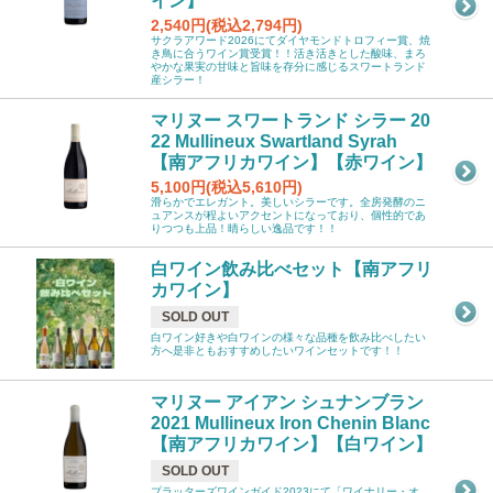
イン】
2,540円(税込2,794円)
サクラアワード2026にてダイヤモンドトロフィー賞、焼
き鳥に合うワイン賞受賞！！活き活きとした酸味、まろ
やかな果実の甘味と旨味を存分に感じるスワートランド
産シラー！
マリヌー スワートランド シラー 20
22 Mullineux Swartland Syrah
【南アフリカワイン】【赤ワイン】
5,100円(税込5,610円)
滑らかでエレガント。美しいシラーです。全房発酵のニ
ュアンスが程よいアクセントになっており、個性的であ
りつつも上品！晴らしい逸品です！！
白ワイン飲み比べセット【南アフリ
カワイン】
SOLD OUT
白ワイン好きや白ワインの様々な品種を飲み比べしたい
方へ是非ともおすすめしたいワインセットです！！
マリヌー アイアン シュナンブラン
2021 Mullineux Iron Chenin Blanc
【南アフリカワイン】【白ワイン】
SOLD OUT
プラッターズワインガイド2023にて「ワイナリー・オ