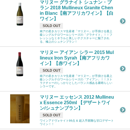
マリヌー グラナイト シュナン・ブ
ラン 2018 Mullineux Granite Chen
in Blanc【南アフリカワイン】【白
ワイン】
SOLD OUT
南アの若きカリスマ生産者「マリヌー」が手掛ける最上
級シングルテロワールシリーズの「グラナイト」！！フ
レッシュなミネラルと美しいテクスチャーに魅了され
る、極上のシュナンブラン！
マリヌー アイアン シラー 2015 Mul
lineux Iron Syrah【南アフリカワ
イン】【赤ワイン】
SOLD OUT
南アの若きカリスマ生産者「マリヌー」が手掛ける最上
級シングルテロワールシリーズの「アイアン」！！スト
ラクチャーのしっかりとしたバランス感ある素晴らしい
シラーです。
マリヌー エッセンス 2012 Mullineu
x Essence 250ml 【デザートワイ
ン/シュナンブラン】
SOLD OUT
ワインアドヴォケイト98点 & 超入手困難な甘口デザート
ワイン！！