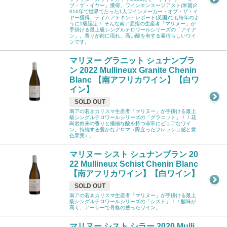
ブ・ザ・イヤー」獲得、ワインエンスージアスト(米国)2
016年で世界でたった1人ワインメーカー・オブ・ザ・イ
ヤー獲得、ティムアトキン・レポート(英国)でも毎年のよ
うに1級認定！ そんな南ア屈指の生産者「マリヌー」が
手掛ける最上級シングルテロワールシリーズの「アイア
ン」。香りが前に現れ、高い酸を有する素晴らしいワイ
ンです。
マリヌー グラニット シュナンブラ
ン 2022 Mullineux Granite Chenin
Blanc 【南アフリカワイン】【白ワ
イン】
SOLD OUT
南アの若きカリスマ生産者「マリヌー」が手掛ける最上
級シングルテロワールシリーズの「グラニット」！！花
崗岩由来の香りと繊細な酸を持つ非常にピュアなワイ
ン。持続する豊かなアロマ（際立ったフレッシュ感と黄
色果実）。
マリヌー シスト シュナンブラン 20
22 Mullineux Schist Chenin Blanc
【南アフリカワイン】【白ワイン】
SOLD OUT
南アの若きカリスマ生産者「マリヌー」が手掛ける最上
級シングルテロワールシリーズの「シスト」！！酸味が
高く、アーシーで骨格の整ったワイン。
マリヌー シスト シラー 2020 Mulli