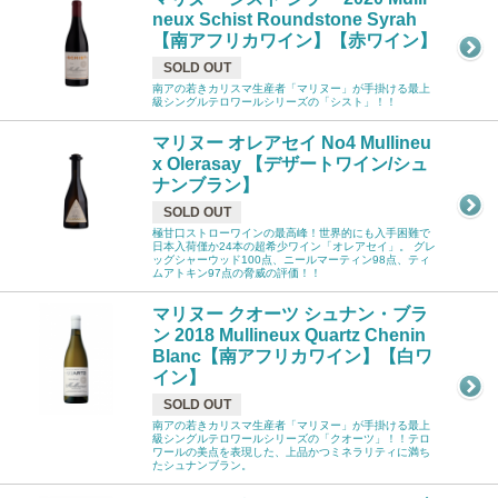
neux Schist Roundstone Syrah
【南アフリカワイン】【赤ワイン】
SOLD OUT
南アの若きカリスマ生産者「マリヌー」が手掛ける最上
級シングルテロワールシリーズの「シスト」！！
マリヌー オレアセイ No4 Mullineu
x Olerasay 【デザートワイン/シュ
ナンブラン】
SOLD OUT
極甘口ストローワインの最高峰！世界的にも入手困難で
日本入荷僅か24本の超希少ワイン「オレアセイ」。 グレ
ッグシャーウッド100点、ニールマーティン98点、ティ
ムアトキン97点の脅威の評価！！
マリヌー クオーツ シュナン・ブラ
ン 2018 Mullineux Quartz Chenin
Blanc【南アフリカワイン】【白ワ
イン】
SOLD OUT
南アの若きカリスマ生産者「マリヌー」が手掛ける最上
級シングルテロワールシリーズの「クオーツ」！！テロ
ワールの美点を表現した、上品かつミネラリティに満ち
たシュナンブラン。