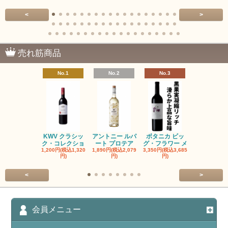
<
>
売れ筋商品
No.1
No.2
No.3
No.4
KWV クラシッ
アントニー ルパ
ボタニカ ビッ
ブーケンハ
ク・コレクショ
ート プロテア
グ・フラワー メ
クルーフ ポ
1,200円(税込1,320
1,890円(税込2,079
3,350円(税込3,685
1,560円(税込1
円)
円)
円)
円)
<
>
会員メニュー