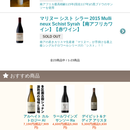
南アフリカ最高樹齢115年(現在117年)の黒ブドウのサン
ソーを使用
マリヌー シスト シラー 2015 Mulli
neux Schist Syrah【南アフリカワ
イン】【赤ワイン】
SOLD OUT
南アの若きカリスマ生産者「マリヌー」が手掛ける最上
級シングルテロワールシリーズの「シスト」！！
全23商品中 / 1-23商品
おすすめ商品
アルヘイト カル
ラールワインズ
デイビット＆ナ
デイビット
トロジー Al
サンソー Ra
ディア アリスタ
ディア エル
7,190円(税込7,909
4,600円(税込5,060
5,300円(税込5,830
5,300円(税込5
円)
円)
円)
円)