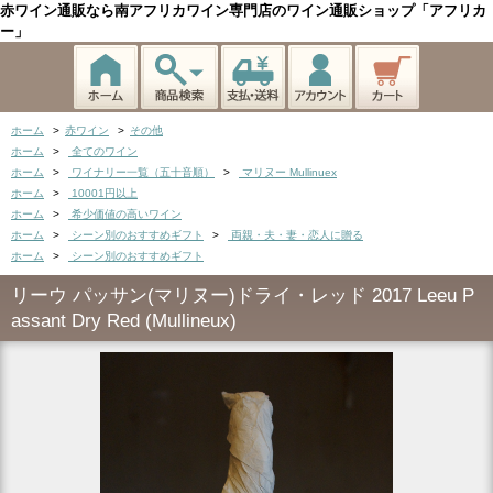
赤ワイン通販なら南アフリカワイン専門店のワイン通販ショップ「アフリカ
ー」
ホーム
>
赤ワイン
>
その他
ホーム
>
全てのワイン
ホーム
>
ワイナリー一覧（五十音順）
>
マリヌー Mullinuex
ホーム
>
10001円以上
ホーム
>
希少価値の高いワイン
ホーム
>
シーン別のおすすめギフト
>
両親・夫・妻・恋人に贈る
ホーム
>
シーン別のおすすめギフト
リーウ パッサン(マリヌー)ドライ・レッド 2017 Leeu P
assant Dry Red (Mullineux)