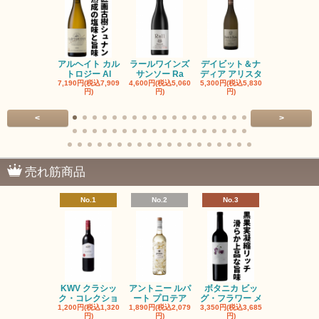
アルヘイト カル
ラールワインズ
デイビット＆ナ
デイビット
トロジー Al
サンソー Ra
ディア アリスタ
ディア エル
7,190円(税込7,909
4,600円(税込5,060
5,300円(税込5,830
5,300円(税込5
円)
円)
円)
円)
<
>
売れ筋商品
No.1
No.2
No.3
No.4
KWV クラシッ
アントニー ルパ
ボタニカ ビッ
ブーケンハ
ク・コレクショ
ート プロテア
グ・フラワー メ
クルーフ ポ
1,200円(税込1,320
1,890円(税込2,079
3,350円(税込3,685
1,560円(税込1
円)
円)
円)
円)