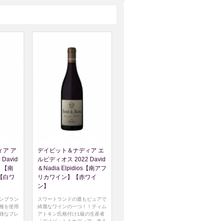
ア ア
デイビット＆ナディア エ
David
ルピディオス 2022 David
os 【南
＆Nadia Elpidios【南アフ
【白ワ
リカワイン】【赤ワイ
ン】
ンブラン
スワートランドの最もピュアで
種を使用
綺麗なワインの一つ！！ティム
雑なブレ
アトキン氏格付け1級の生産者