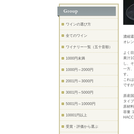
ワインの選び方
全てのワイン
濃縮還
オレン
ワイナリー一覧（五十音順）
よく目
果汁1
1000円未満
し、
一方、
1000円～2000円
す。
これは
2001円～3000円
ですが
3001円～5000円
原産国
タイプ
5001円～10000円
原材料
容量 :1
10001円以上
HAC
受賞・評価から選ぶ