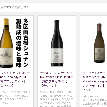
当店おすすめ商品はコチラ！！
アルヘイト カルトロジー
ラールワインズ サンソー
デイビット＆ナディ
lheit Cartology 2023
Rall Wines Cinsault 2023
リスタルゴス 2023 
【南アフリカワイン】
【南アフリカワイン】
＆Nadia Aristarg
【白ワイン】
【赤ワイン】
アフリカワイン】
イン】
ィムアトキン氏格付け1級ワ
華やかな香りと透明感。口当た
ナリー。ユニークな新生ワイ
り優しい穏やかなサンソー 紅
古樹から出来たシュナ
リーが造るプレミアムシュナ
茶やスミレを思わせる高貴なフ
やセミヨンなど複数品
ブラン。
ローラルアロマと、ラズベリ
した柔らかく美しい複
ー、クランベリーの赤系果実、