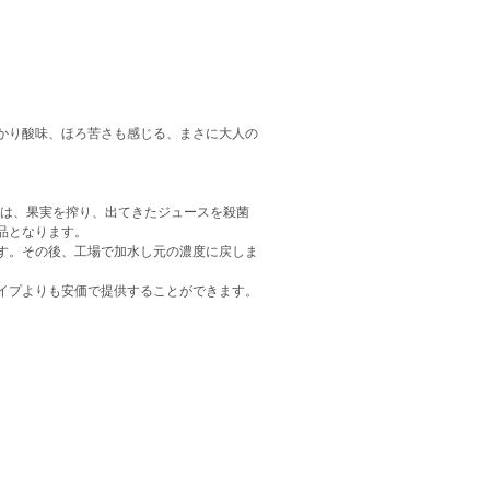
かり酸味、ほろ苦さも感じる、まさに大人の
スは、果実を搾り、出てきたジュースを殺菌
品となります。
す。その後、工場で加水し元の濃度に戻しま
イプよりも安価で提供することができます。