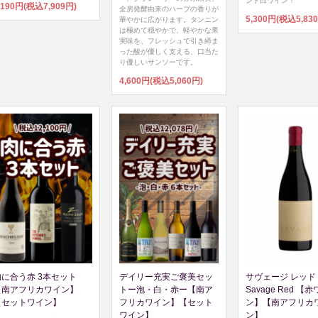
ンド白ワイン！
,190円(税込7,909円)
全房発酵由来のハーブの香りが
5,300円(税込5,83
華やかに広がります。タンニン
は極めて穏やかで、軽やかな果
実味を、フレッシュで引き締ま
った酸が優しく支える、口当た
り優しいサンソーです。
4,600円(税込5,060円)
肉に合う赤 3本セット
デイリー充実ご褒美セッ
サヴェージ レッド 
【南アフリカワイン】
トー泡・白・赤ー【南ア
Savage Red 【
【セットワイン】
フリカワイン】【セット
ン】【南アフリカ
ワイン】
ン】