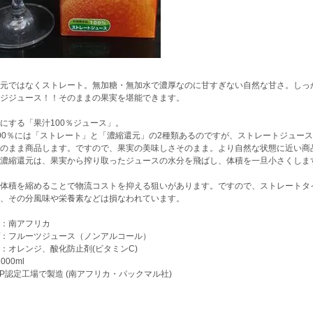
元ではなくストレート。無加糖・無加水で濃厚なのに甘すぎない自然な甘さ。しっ
ジジュース！！そのままの果実を堪能できます。
にする「果汁100％ジュース」。
00％には「ストレート」と「濃縮還元」の2種類あるのですが、ストレートジュー
そのまま商品します。ですので、果実の美味しさそのまま。より自然な状態に近い商
濃縮還元は、果実から搾り取ったジュースの水分を飛ばし、体積を一旦小さくしま
体積を縮めることで物流コストを抑える狙いがあります。ですので、ストレートタ
、その分風味や栄養素などは損なわれています。
：南アフリカ
：フルーツジュース（ノンアルコール）
：オレンジ、酸化防止剤(ビタミンC)
000ml
CP認定工場で製造 (南アフリカ・パックマル社)