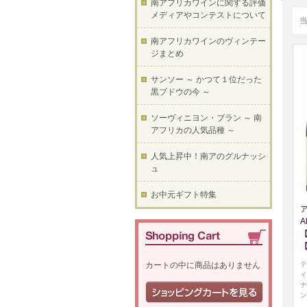
南アフリカワインに関する評価
メディアやコンテストについて
南アフリカワインのヴィンテー
ジまとめ
サンソー ～ かつて１位だった
黒ブドウの今 ～
ソーヴィニヨン・ブラン ～ 南
アフリカの人気品種 ～
人気上昇中！南アのグルナッシ
ュ
お中元ギフト特集
A
テ
カートの中に商品はありません
イ
ナ
ン