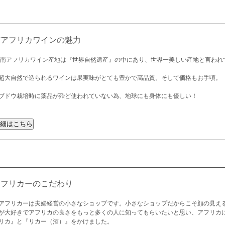
南アフリカワインの魅力
 南アフリカワイン産地は『世界自然遺産』の中にあり、世界一美しい産地と言われ
超大自然で造られるワインは果実味がとても豊かで高品質。そして価格もお手頃。
ブドウ栽培時に薬品が殆ど使われていない為、地球にも身体にも優しい！
アフリカーのこだわり
アフリカーは夫婦経営の小さなショップです。小さなショップだからこそ顔の見え
が大好きでアフリカの良さをもっと多くの人に知ってもらいたいと思い、アフリカ
リカ』と『リカー（酒）』をかけました。