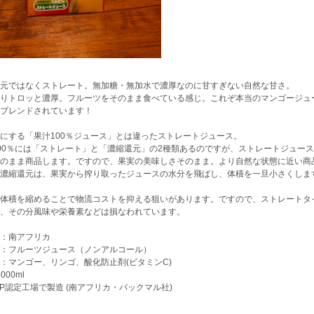
元ではなくストレート。無加糖・無加水で濃厚なのに甘すぎない自然な甘さ。
りトロッと濃厚。フルーツをそのまま食べている感じ。これぞ本当のマンゴージュ
ブレンドされています！
にする「果汁100％ジュース」とは違ったストレートジュース。
00％には「ストレート」と「濃縮還元」の2種類あるのですが、ストレートジュー
そのまま商品します。ですので、果実の美味しさそのまま。より自然な状態に近い商
濃縮還元は、果実から搾り取ったジュースの水分を飛ばし、体積を一旦小さくしま
体積を縮めることで物流コストを抑える狙いがあります。ですので、ストレートタ
、その分風味や栄養素などは損なわれています。
：南アフリカ
：フルーツジュース（ノンアルコール）
：マンゴー、リンゴ、酸化防止剤(ビタミンC)
000ml
CP認定工場で製造 (南アフリカ・パックマル社)