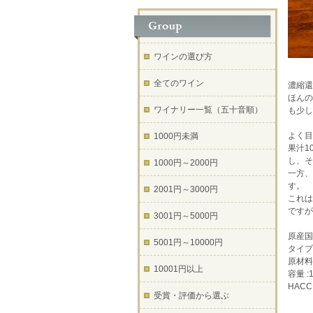
ワインの選び方
全てのワイン
濃縮還
ほんの
ワイナリー一覧（五十音順）
も少し
よく目
1000円未満
果汁1
し、
1000円～2000円
一方、
す。
2001円～3000円
これは
ですが
3001円～5000円
原産国
5001円～10000円
タイプ
原材料
10001円以上
容量 :1
HAC
受賞・評価から選ぶ