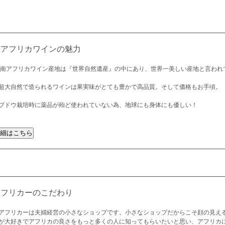
南アフリカワインの魅力
 南アフリカワイン産地は『世界自然遺産』の中にあり、世界一美しい産地と言われ
超大自然で造られるワインは果実味がとても豊かで高品質。そして価格もお手頃。
ブドウ栽培時に薬品が殆ど使われていない為、地球にも身体にも優しい！
アフリカーのこだわり
アフリカーは夫婦経営の小さなショップです。小さなショップだからこそ顔の見え
が大好きでアフリカの良さをもっと多くの人に知ってもらいたいと思い、アフリカ