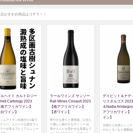
当店おすすめ商品はコチラ！！
アルヘイト カルトロジー
ラールワインズ サンソー
デイビット＆ナディ
lheit Cartology 2023
Rall Wines Cinsault 2023
リスタルゴス 2023 
【南アフリカワイン】
【南アフリカワイン】
＆Nadia Aristarg
【白ワイン】
【赤ワイン】
アフリカワイン】
イン】
ィムアトキン氏格付け1級ワ
華やかな香りと透明感。口当た
ナリー。ユニークな新生ワイ
り優しい穏やかなサンソー 紅
古樹から出来たシュナ
リーが造るプレミアムシュナ
茶やスミレを思わせる高貴なフ
やセミヨンなど複数品