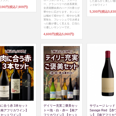
ブラン。
ローラルアロマと、ラズベリ
した柔らかく美しい複
ー、クランベリーの赤系果実、
ンド白ワイン！
,190円(税込7,909円)
全房発酵由来のハーブの香りが
5,300円(税込5,83
華やかに広がります。タンニン
は極めて穏やかで、軽やかな果
実味を、フレッシュで引き締ま
った酸が優しく支える、口当た
り優しいサンソーです。
4,600円(税込5,060円)
肉に合う赤 3本セット
デイリー充実ご褒美セッ
サヴェージ レッド 
【南アフリカワイン】
トー泡・白・赤ー【南ア
Savage Red 【
【セットワイン】
フリカワイン】【セット
ン】【南アフリカ