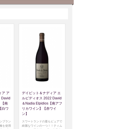
ア ア
デイビット＆ナディア エ
David
ルピディオス 2022 David
os 【南
＆Nadia Elpidios【南アフ
【白ワ
リカワイン】【赤ワイ
ン】
ンブラン
スワートランドの最もピュアで
種を使用
綺麗なワインの一つ！！ティム